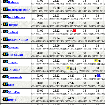
71.00
25.23
26.05
38
38
Bodyarm
3
(1349468261.900)
(68162391.380)
(807883.950)
(1751257.40)
(903572.60)
64.00
25.08
26.72
38
38
Полковник ВМФ
4
(925913364.200)
(50021053.680)
(956559.820)
(1019443.50)
(466289.80)
50.00
24.03
28.30
38
38
ImN0tHuman
5
(507771342.400)
(29855628.400)
(1380162.040)
(715163.40)
(456260.60)
69.00
25.07
27.08
38
38
-Respect-
6
(1374634160.800)
(48651682.320)
(1038839.750)
(2472944.10)
(1038466.90)
71.00
25.22
38
38
30.05
SerGanj
7
(1362097215.500)
(66584219.930)
(1413226.70)
(1029930.00)
(2101516.970)
63.00
25.04
26.60
38
38
HUMMINBIRD
8
(1065112855.700)
(44503246.280)
(928519.990)
(1169181.00)
(1038835.20)
71.00
25.00
29.33
38
38
Megatop
9
(1533529914.900)
(40539964.240)
(1736114.180)
(1501657.50)
(871343.50)
70.00
25.04
26.18
38
38
дЕд_ОбмаН
10
(1068994419.000)
(44803989.780)
(836786.300)
(1241341.90)
(868721.10)
71.00
25.22
30.03
38
38
Trogvar
11
(1575294640.800)
(66752428.370)
(2062458.170)
(1407693.80)
(1663441.90)
70.00
25.05
38
38
30.14
ЗАГАШУ
12
(1208172743.400)
(46022638.030)
(782693.70)
(626228.60)
(2272592.770)
72.00
25.22
28.29
38
38
СмесителЬ
13
(2092317433.700)
(66050509.120)
(1378307.120)
(3241310.10)
(1589962.20)
68.00
25.15
27.42
38
38
Quja
14
(1244039549.700)
(58244766.240)
(1130964.510)
(1198233.70)
(1054176.40)
65.00
24.53
27.74
38
38
N1troFan
15
(1487474642.000)
(35103438.040)
(1216120.460)
(1301703.40)
(1181239.50)
71.00
25.03
24.74
38
38
Имп-1
16
(1320481984.000)
(44074496.700)
(568840.110)
(1268036.10)
(776424.20)