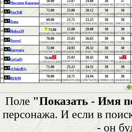
58.00
23.87
24.68
38
37
Массимо Каррера
17
(534189478.000)
(28411723.100)
(559170.030)
(565669.40)
(371742.70)
72.00
25.08
28.12
38
38
NoxTeR
18
(1655623123.900)
(49676360.190)
(1323937.820)
(2777714.50)
(1070765.80)
69.00
23.71
23.25
38
38
Tema
19
(927301199.900)
(27113750.100)
(363006.050)
(835460.60)
(946115.50)
25.08
29.08
38
38
73.00
Makca59
20
(49021980.060)
(1638369.420)
(2506638.80)
(1271101.20)
(2535481760.300)
70.00
25.03
26.65
38
38
!bravo!
21
(1043024194.000)
(43118865.660)
(940880.020)
(1206015.00)
(734178.20)
72.00
24.93
29.32
38
38
Багдунга
22
(1747678473.000)
(39254830.280)
(1730481.760)
(2611273.60)
(1014832.00)
25.03
28.42
38
70.00
38
GoGa85
23
(43646723.950)
(1418775.350)
(1623453.30)
(1169345535.600)
(1158203.10)
71.00
25.22
24.52
38
38
-((JokeR))-
24
(1449495995.000)
(66417649.760)
(533041.760)
(2315316.50)
(692177.10)
70.00
24.71
24.94
38
38
BEK90
25
(1029856904.400)
(36995970.580)
(599276.070)
(1309832.10)
(644630.40)
Поле
"Показать - Имя 
персонажа. И если в поис
- он бу