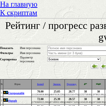
На главную
К скриптам
Рейтинг / прогресс ра
g
Показать
Имя персонажа
Фильтры
Имя персонажа
Параметр
Сортировка
персонажа
№
Игрок
Боевой
Эконом.
Производ.
70.00
25.05
28.77
38
38
Unrepeatable
1
(1112016058.800)
(46476136.320)
(1532150.470)
(1232758.60)
(978025.00)
72.00
25.39
28.57
38
38
vbgspb
2
(1792609323.200)
(87189932.490)
(1468317.620)
(1434539.40)
(1072688.90)