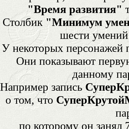
"Время развития"
т
Столбик
"Минимум уме
шести умений
У некоторых персонажей 
Они показывают перву
данному па
Например запись
СуперК
о том, что
СуперКрутой
па
по которому он занял 