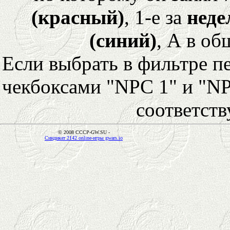
(красный)
, 1-е за
неде
(синий)
, А в об
Если выбрать в фильтре 
чекбоксами "NPC 1" и "NP
соответст
© 2008 CCCP-GW.SU -
Синдикат 2142 online-игры gwars.io