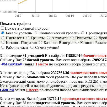
1960000000
Jul 7
Jul 10
Jul 13
Jul 16
Jul 19
Jul 2
Показать график:
Показать дневной прирост
Боевой уровень
Экономический уровень
Производст
Пистолеты
Гранаты
Автоматы
Пулеметы
Дроб
Казино - Потратил
Казино - Выиграл
Казино - Баланс
Рабочие часы
Сумма умений
За последние
31 день/дней
Вы набрали
118862916
боевого опыт
Сейчас у Вас
72 боевой уровень
. Вам осталось набрать
-2092317
~#MaxiMka#~
занял
1 место
по скорости набора боевого опыта 
За этот же период Вы набрали
2327561.36
экономического опы
Сейчас у Вас
25 экономический уровень
. Вы уже набрали макс
Экономический опыт можно приобрести, продавая РГД-2М, паро
Не забудьте перейти на новый уровень, продавая ресурсы, напр
GodLess
занял
1 место
по скорости набора экономического опыт
За это же время Вы набрали
13716.14
производственного опыт
Сейчас у Вас
28 производственный уровень
. Вам осталось наб