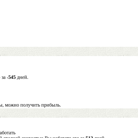
о за
-545
дней.
ы, можно получить прибыль.
аботать