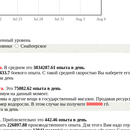
2
Jul 25
Jul 28
Jul 31
Aug 3
Aug 6
венный уровень
овики
Снайперское
а
. В среднем это
3834287.61 опыта в день
.
433.7
боевого опыта. С такой средней скоростью Вы наберете ег
за день
та
. Это
75082.62 опыта в день
.
имум на данный момент.
мы и другие вещи в государственный магазин. Продавая ресурс
имер водоросли. В этом случае вы получите
8000000
гб.
а за день
а
. Приблизительно это
442.46 опыта в день
.
рать
226897.88
производственного опыта. Для этого Вам надо отр