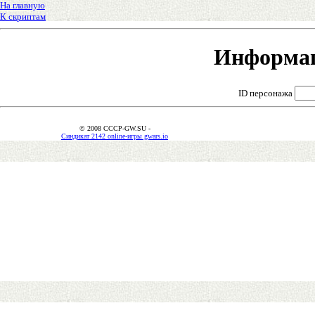
На главную
К скриптам
Информац
ID персонажа
© 2008 CCCP-GW.SU -
Синдикат 2142 online-игры gwars.io