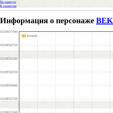
На главную
К скриптам
Информация о персонаже
BEK
1029857000
Боевой
1029856750
1029856500
1029856250
1029856000
1029855750
1029855500