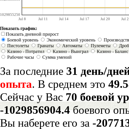
1029855250
Jul 8
Jul 11
Jul 14
Jul 17
Jul 20
Jul 2
Показать график:
Показать дневной прирост
Боевой уровень
Экономический уровень
Производст
Пистолеты
Гранаты
Автоматы
Пулеметы
Дроб
Казино - Потратил
Казино - Выиграл
Казино - Баланс
Рабочие часы
Сумма умений
За последние
31 день/дне
опыта
. В среднем это
49.
Сейчас у Вас
70 боевой у
-1029856904.4
боевого оп
Вы наберете его за
-20771