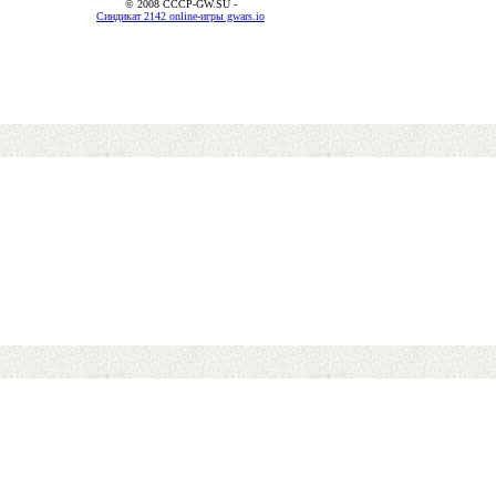
© 2008 CCCP-GW.SU -
Синдикат 2142 online-игры gwars.io