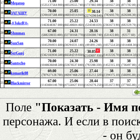
71.00
25.00
29.34
38
38
Megatop
17
(1535137564.900)
(40559555.740)
(1737882.080)
(1501657.50)
(871782.00)
(
70.00
25.05
38
38
30.14
ЗАГАШУ
18
(1208187588.400)
(46034314.910)
(782693.70)
(626306.30)
(
(2274296.640)
71.00
25.22
24.53
38
38
-((JokeR))-
19
(1463648367.000)
(66548604.460)
(534348.020)
(2361673.90)
(692329.70)
(
67.00
24.31
28.16
38
31
Shmmax
20
(588228033.400)
(32730168.770)
(1334380.740)
(531422.80)
(92577.60)
(
70.00
24.07
24.26
38
38
SunSan
21
(1045394931.600)
(30294331.140)
(491891.240)
(1057554.50)
(1014408.30)
(
71.00
25.22
38
38
30.05
SerGanj
22
(1362183930.500)
(66584219.930)
(1413226.70)
(1030034.50)
(
(2103697.930)
70.00
24.30
25.98
38
38
Santscho
23
(1048636048.500)
(32678537.840)
(792288.330)
(1452315.10)
(736497.80)
(
69.00
25.06
27.44
38
38
komarik08
24
(787627128.700)
(46947468.250)
(1135212.320)
(1194375.10)
(566995.80)
(
67.00
25.06
28.44
37
37
Blackmirror
25
(1143484140.700)
(47558427.810)
(1424276.250)
(3351672.90)
(377665.80)
(
Поле
"Показать - Имя 
персонажа. И если в поис
- он бу