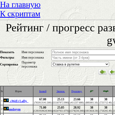
На главную
К скриптам
Рейтинг / прогресс ра
g
Показать
Имя персонажа
Фильтры
Имя персонажа
Параметр
Сортировка
персонажа
№
Игрок
Боевой
Эконом.
Производ.
67.00
25.13
23.66
38
38
_sWeEt LaDy_
1
(765913141.500)
(55187972.990)
(411237.680)
(885001.10)
(725712.40)
(
71.00
25.05
28.92
38
38
andreym
2
(1281959628.900)
(45507051.070)
(1578226.340)
(1813656.30)
(756205.40)
(