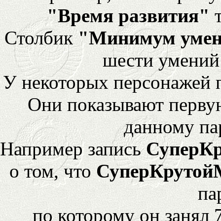
"Время развития"
т
Столбик
"Минимум уме
шести умений
У некоторых персонажей 
Они показывают перву
данному па
Например запись
СуперК
о том, что
СуперКрутой
па
по которому он занял 