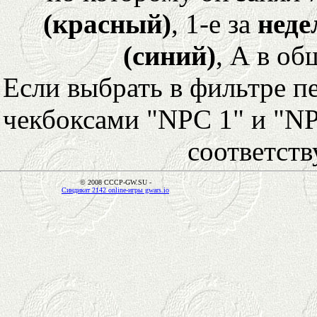
(красный)
, 1-е за
неде
(синий)
, А в об
Если выбрать в фильтре 
чекбоксами "NPC 1" и "NP
соответст
© 2008 CCCP-GW.SU -
Синдикат 2142 online-игры gwars.io