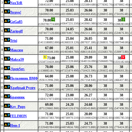
72.00
25.08
28.13
38
38
NoxTeR
3
(1664550371.900)
(49815316.990)
(1325884.680)
(2778302.70)
(1070802.40)
(
70.00
25.03
26.66
38
38
!bravo!
4
(1043063235.000)
(43118865.660)
(941669.850)
(1206015.00)
(734195.60)
(
25.03
28.42
38
70.00
38
GoGa85
5
(43647231.550)
(1419901.980)
(1623453.30)
(
(1202781774.600)
(1288283.00)
70.00
24.05
26.66
38
38
Zaripoff
6
(1074477128.000)
(30076467.780)
(942511.180)
(2305832.00)
(534676.30)
(
71.00
25.04
26.05
38
38
Trixi
7
(1411180892.000)
(45368319.120)
(807037.180)
(1268831.70)
(1007940.80)
(
67.00
25.01
25.41
38
38
Максим
8
(695910506.100)
(41403484.760)
(686118.650)
(555683.70)
(530972.80)
(
25.08
29.09
38
73.00
38
Makca59
9
(49051328.660)
(1640116.090)
(2506683.70)
(2550721659.300)
(1331182.60)
(
70.00
25.06
25.76
38
38
-SpenSer-
10
(1138885581.700)
(47321879.490)
(750423.390)
(1293022.60)
(834593.20)
(
64.00
25.08
26.73
38
38
Полковник ВМФ
11
(926112996.200)
(50029593.680)
(957258.940)
(1019443.50)
(466437.80)
(
71.00
25.06
28.06
38
38
Храбрый Русич
12
(1446312602.500)
(46728032.180)
(1304336.160)
(1641830.90)
(751596.10)
(
72.00
23.00
26.27
38
38
Брамник
13
(1684217073.600)
(21083059.280)
(855944.150)
(2106623.90)
(1097092.10)
(
69.00
24.20
24.68
38
38
Ksy_Pups
14
(875120665.900)
(31641526.670)
(558543.860)
(1000097.10)
(547436.20)
(
71.00
25.01
28.09
38
38
FELIMON
15
(1380567383.700)
(40738970.510)
(1313008.620)
(1239332.60)
(1085785.50)
(
71.00
25.03
24.75
38
38
Имп-1
16
(1320481984.000)
(44074656.700)
(569373.880)
(1268036.10)
(776424.20)
(