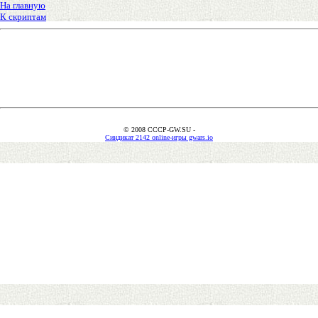
На главную
К скриптам
© 2008 CCCP-GW.SU -
Синдикат 2142 online-игры gwars.io