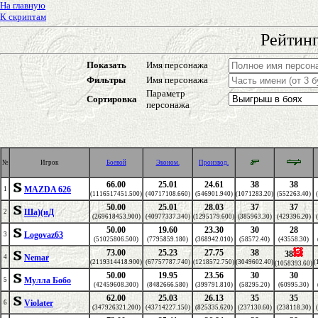
На главную
К скриптам
Рейтинг
Показать
Имя персонажа
Фильтры
Имя персонажа
Параметр
Сортировка
персонажа
№
Игрок
Боевой
Эконом.
Производ.
66.00
25.01
24.61
38
38
MAZDA 626
1
(1116517451.500)
(40717108.660)
(546901.940)
(1071283.20)
(552263.40)
50.00
25.01
28.03
37
37
Ша)(иД
2
(269618453.900)
(40977337.340)
(1295179.600)
(385963.30)
(429396.20)
50.00
19.60
23.30
30
28
Logovaz63
3
(51025806.500)
(7795859.180)
(368942.010)
(58572.40)
(43558.30)
73.00
25.23
27.75
38
38
Nemar
4
(2119314418.900)
(67757787.740)
(1218572.750)
(3049602.40)
(
(1058393.60)
50.00
19.95
23.56
30
30
Мулла Бобо
5
(42459608.300)
(8482666.580)
(399791.810)
(58295.20)
(60995.30)
62.00
25.03
26.13
35
35
Violater
6
(347926321.200)
(43714227.150)
(825335.620)
(237130.60)
(238118.30)