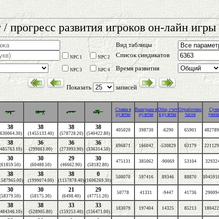
 / прогресс развития игроков он-лайн игры 
Вид таблицы
Список синдикатов
NPC 1
NPC 2
Время развития
NPC 3
NPC 4
Показать
записей
Cтавка в
Выигрыш в
Общ. счет
Отработано
Сум
рулетке
рулетке
в рулетке
часов
умен
38
38
38
38
405020
398730
-6290
65901
482789
(630064.30)
(1455133.40)
(578728.20)
(540422.80)
38
36
36
36
696871
166042
-530829
63179
221129
(485763.10)
(299861.00)
(273993.90)
(336314.50)
30
30
29
30
475131
385062
-90069
53104
329324
(61859.50)
(60488.50)
(46662.90)
(58182.80)
38
38
38
0
508070
597416
89346
88870
104591
1587965.00)
(1999074.00)
(1157878.40)
(1606269.30)
30
30
21
29
50778
41331
-9447
41736
290094
(58379.50)
(58175.30)
(6498.40)
(47751.20)
38
38
33
33
183079
197404
14325
85213
180422
(484346.10)
(528905.80)
(159253.40)
(156471.00)