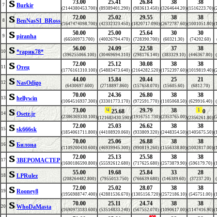
73.00
25.41
26.84
38
38
Burkir
7
(2144380453.700)
(89389401.290)
(983613.450)
(3264644.20)
(1516223.70)
(
72.00
25.02
29.55
38
38
BenNasSI_BRoss
8
(1647474098.700)
(42332323.450)
(1820717.090)
(2672787.60)
(1001051.80)
(
50.00
25.00
25.64
30
30
piranha
9
(66500973.700)
(40026794.470)
(728390.700)
(60321.30)
(74202.60)
56.00
24.09
22.58
37
38
*гарик78*
10
(396255066.100)
(30469694.310)
(298176.140)
(383329.10)
(446367.80)
72.00
25.12
30.08
38
38
Отец
11
(1776161310.100)
(54883473.640)
(2164282.520)
(1752397.60)
(1019819.40)
(
44.00
15.84
20.44
25
21
NasOdigo
12
(6430697.600)
(2718897.860)
(157658.070)
(15605.60)
(6812.70)
70.00
24.36
26.80
38
38
hellywin
13
(1064516937.300)
(33301773.170)
(972591.770)
(1105068.50)
(629916.40)
73.00
29.79
38
25.68
0
Osetr.jr
14
(2386369330.100)
(1916751.730)
(2353765.00)
(
(121683430.590)
(2356261.80)
72.00
25.03
26.62
38
38
sk666sk
15
(1854061711.800)
(44108920.060)
(933809.320)
(2448354.50)
(1405675.50)
(
70.00
25.06
26.88
38
38
Билона
16
(1109200430.600)
(46939945.300)
(990819.260)
(1556338.80)
(1002817.00)
(
72.00
25.13
25.58
38
38
3BEPOMACTEP
17
(1600186590.800)
(55592612.680)
(717625.680)
(2573879.90)
(596179.70)
(
55.00
19.68
25.84
33
28
LPRulez
18
(208264482.800)
(7955013.750)
(766639.680)
(146389.60)
(37237.20)
72.00
25.02
28.07
38
38
Rooney8
19
(1956988747.400)
(42881536.670)
(1305156.720)
(2572186.10)
(545751.00)
(
70.00
25.11
24.74
38
38
WhoDaMasta
20
(1690973183.600)
(53514833.240)
(567552.070)
(1090617.00)
(1147416.90)
(