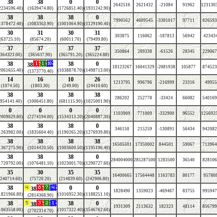
38
38
0
0
2642516
2621432
-21084
91962
123130
2234596.40)
(1639474.80)
(1726851.40)
(1931242.90)
38
38
38
0
7990562
4609545
-3381017
97711
826593
1378472.40)
(1083363.90)
(1001064.90)
(1129190.40)
30
31
30
31
303875
116062
-187813
56942
423434
(63725.10)
(85674.20)
(60011.70)
(79499.80)
37
37
37
37
350864
289338
-61526
28345
229067
(364323.00)
(365637.90)
(365791.20)
(365224.80)
38
38
0
38
18123267
16041329
-2081938
105877
874523
2061655.40)
(1038878.70)
(1498713.00)
(1373770.40)
14
16
10
26
1213795
996796
-216999
23316
49955
(1074.50)
(1803.30)
(249.00)
(24410.60)
38
38
38
38
286202
252778
-33424
66082
540169
(954141.40)
(1006451.80)
(681115.90)
(1025001.90)
0
0
0
0
1103909
771009
-332900
96552
125692
2009829.80)
(2274194.00)
(1534313.20)
(2040887.30)
38
38
38
0
346150
215259
-130891
56434
942082
1263982.00)
(1835604.40)
(1190265.20)
(1276939.80)
38
38
38
38
16505501
17350002
844501
59067
713964
1367275.90)
(1014420.50)
(1003600.50)
(1195196.40)
38
38
38
0
284004000
285287500
1283500
36540
828106
1720792.00)
(1076481.10)
(1023001.70)
(1290727.60)
35
30
35
35
16400665
17564448
1163783
80177
957808
(240714.60)
(75720.20)
(214839.60)
(242906.80)
38
0
0
38
1828490
1359023
-469467
83755
995947
1821966.80)
(1016952.30)
(1188251.10)
(2814368.90)
38
38
0
38
1931309
2113632
182323
48114
856799
1063558.00)
(1017322.40)
(1546762.60)
(2702314.70)