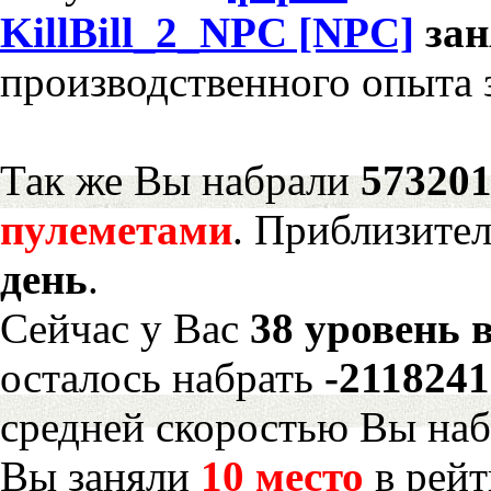
KillBill_2_NPC [NPC]
за
производственного опыта 
Так же Вы набрали
573201
пулеметами
. Приблизите
день
.
Сейчас у Вас
38 уровень 
осталось набрать
-211824
средней скоростью Вы наб
Вы заняли
10 место
в рейт