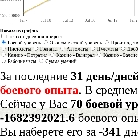
1525000000
Jul 7
Jul 10
Jul 13
Jul 16
Jul 19
Jul 2
Показать график:
Показать дневной прирост
Боевой уровень
Экономический уровень
Производст
Пистолеты
Гранаты
Автоматы
Пулеметы
Дроб
Казино - Потратил
Казино - Выиграл
Казино - Баланс
Рабочие часы
Сумма умений
За последние
31 день/дне
боевого опыта
. В средне
Сейчас у Вас
70 боевой у
-1682392021.6
боевого оп
Вы наберете его за
-341
дн