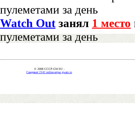
пулеметами за день
Watch Out
занял
1 место
пулеметами за день
© 2008 CCCP-GW.SU -
Синдикат 2142 online-игры gwars.io