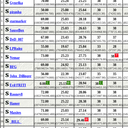
70.00
25.24
25.25
38
38
Gyne4ka
3
(1080353380.900)
(68606963.080)
(655587.860)
(1388298.80)
(602652.40)
(101
50.00
25.00
25.64
30
30
piranha
4
(66499794.700)
(40017959.470)
(728275.200)
(60321.30)
(74202.60)
(63
69.00
25.03
28.18
38
38
starmarker
5
(1003073448.000)
(43473624.490)
(1340815.480)
(821413.50)
(852417.00)
(85
59.00
25.03
26.63
38
38
SauseBox
6
(964323667.000)
(43461664.260)
(935499.930)
(1204968.90)
(778725.40)
(102
67.00
23.43
28.76
37
37
DeD_007
7
(492548751.900)
(24702937.930)
(1529056.830)
(367435.70)
(373936.80)
(45
55.00
19.67
25.84
33
28
LPRulez
8
(207301357.800)
(7934890.950)
(766452.490)
(146389.60)
(37237.20)
(23
73.00
25.23
27.75
38
38
Nemar
9
(2113153322.900)
(67727706.460)
(1218179.990)
(3049576.00)
(158
(1034246.80)
69.00
24.92
25.13
38
38
BFG
10
(788198234.700)
(39116031.730)
(633949.530)
(1051703.70)
(597245.50)
(72
56.00
22.39
23.07
35
35
John_Dillinger
11
(259180774.000)
(17439131.940)
(342577.140)
(214007.90)
(210041.20)
(21
28.94
38
0.00
25.13
38
Evil FRITI
12
(1586063.550)
(703123.00)
(122
(1236019852.000)
(55724808.070)
(1634451.10)
72.00
25.02
28.06
38
38
Rooney8
13
(1953794396.400)
(42879216.670)
(1304684.340)
(2572087.90)
(545686.40)
(182
72.00
25.22
28.38
38
38
Hamer
14
(2074391815.500)
(66052527.480)
(1407316.050)
(2116857.80)
(1029099.40)
(251
71.00
25.03
27.14
38
38
Maxites
15
(1479020602.400)
(43565377.660)
(1054306.750)
(1460333.20)
(997878.90)
(145
69.00
25.14
38
38
29.46
_BILL_
16
(1166092378.300)
(57206723.210)
(1601675.60)
(811608.70)
(93
(1788003.310)