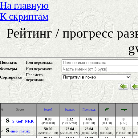
На главную
К скриптам
Рейтинг / прогресс ра
g
Показать
Имя персонажа
Фильтры
Имя персонажа
Параметр
Сортировка
персонажа
№
Игрок
Боевой
Эконом.
Производ.
0.00
3.32
4.06
10
0
_S_GoP_NIcK_
1
(8100.000)
(12355.760)
(320.100)
(304.30)
(2.50)
50.00
23.64
23.64
30
32
enso_matrix
2
(61049551.100)
(26535795.120)
(408871.580)
(60533.80)
(114438.90)
(10