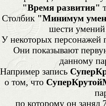
"Время развития"
т
Столбик
"Минимум уме
шести умений
У некоторых персонажей 
Они показывают перву
данному па
Например запись
СуперК
о том, что
СуперКрутой
па
по которому он занял 