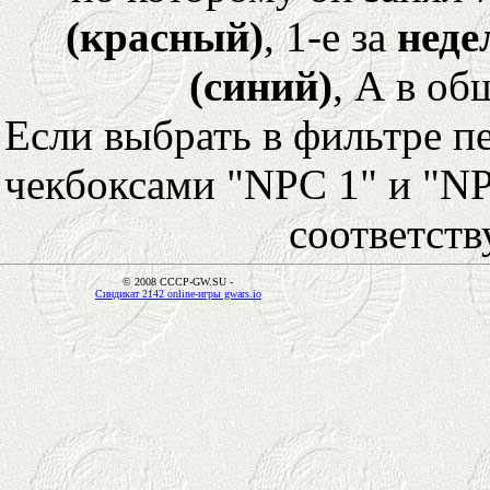
(красный)
, 1-е за
неде
(синий)
, А в об
Если выбрать в фильтре 
чекбоксами "NPC 1" и "NP
соответст
© 2008 CCCP-GW.SU -
Синдикат 2142 online-игры gwars.io