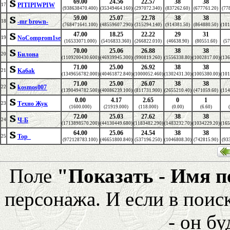
69.00
24.56
22.57
38
38
PITIPIWPIW
17
(938638470.400)
(35349464.160)
(297072.340)
(837262.60)
(677761.20)
(77
59.00
25.07
22.78
38
38
-mr brown-
18
(768471641.100)
(48559607.290)
(315294.140)
(914381.50)
(864880.50)
(101
47.00
18.25
22.22
29
31
NoComprom1se
19
(16533071.000)
(5416833.360)
(266822.010)
(46638.90)
(80551.60)
(57
70.00
25.06
26.88
38
38
Билона
20
(1109200430.600)
(46939945.300)
(990819.260)
(1556338.80)
(1002817.00)
(136
71.00
25.00
26.92
38
38
Ka6ak
21
(1349656782.000)
(40461872.840)
(1000052.460)
(1302431.30)
(1005380.00)
(101
71.00
25.00
26.07
38
38
kosmos007
22
(1390494782.500)
(40086239.100)
(811731.900)
(2655210.40)
(471059.60)
(114
0.00
4.17
2.65
0
1
Техно Жук
23
(1600.000)
(21919.000)
(118.000)
(0.00)
(6.60)
72.00
25.03
27.62
38
38
Ч-Б
24
(1713898570.200)
(44130449.680)
(1183482.290)
(1483232.70)
(1034229.20)
(165
64.00
25.06
24.54
38
38
Тор_
25
(972128783.100)
(46651800.840)
(537196.250)
(1046808.30)
(742815.90)
(93
Поле
"Показать - Имя 
персонажа. И если в поис
- он бу