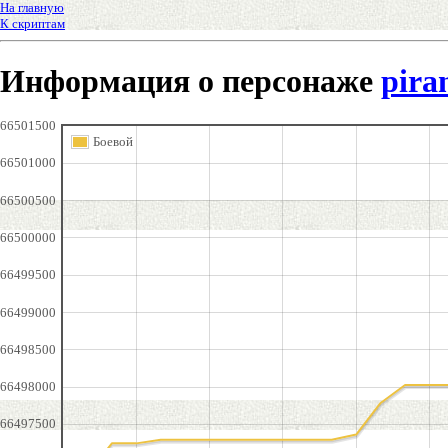
На главную
К скриптам
Информация о персонаже
pira
66501500
Боевой
66501000
66500500
66500000
66499500
66499000
66498500
66498000
66497500