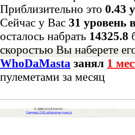
Приблизительно это
0.43 
Сейчас у Вас
31 уровень 
осталось набрать
14325.8
скоростью Вы наберете ег
WhoDaMasta
занял
1 мес
пулеметами за месяц
© 2008 CCCP-GW.SU -
Синдикат 2142 online-игры gwars.io