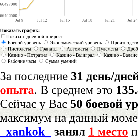
66497000
66496500
Jul 9
Jul 12
Jul 15
Jul 18
Jul 21
Jul 24
Показать график:
Показать дневной прирост
Боевой уровень
Экономический уровень
Производст
Пистолеты
Гранаты
Автоматы
Пулеметы
Дроб
Казино - Потратил
Казино - Выиграл
Казино - Баланс
Рабочие часы
Сумма умений
За последние
31 день/дне
опыта
. В среднем это
135
Сейчас у Вас
50 боевой у
максимум на данный моме
_xankok_
занял
1 место
п