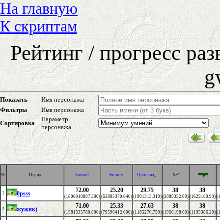
На главную
К скриптам
Рейтинг / прогресс ра
g
Показать
Имя персонажа
Фильтры
Имя персонажа
Параметр
Сортировка
персонажа
№
Игрок
Боевой
Эконом.
Производ.
72.00
25.20
29.75
38
38
0psss
1
(1806910897.300)
(63885370.640)
(1901313.310)
(2089352.00)
(1629180.90)
(
71.00
25.33
27.63
38
38
жужик)
2
(1581535780.800)
(79596412.600)
(1185270.750)
(1950198.60)
(1195386.20)
(