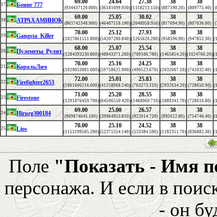
69.00
24.64
27.38
38
38
Боинг 777
17
(934437120.000)
(36181699.930)
(1118213.150)
(887190.20)
(809775.40)
(
69.00
25.05
30.02
38
38
АТРАХАМИНОК
18
(863742348.900)
(46407518.190)
(2048958.950)
(817094.90)
(807036.00)
(
70.00
25.12
27.93
38
38
Gangsta_Killer
19
(1027861551.800)
(54207280.840)
(1265626.280)
(958596.90)
(947852.30)
(
68.00
25.07
25.54
38
38
Пулеметы_Рулят
20
(1284393230.800)
(48843371.200)
(709186.780)
(1465854.20)
(1024760.20)
(
70.00
25.16
24.25
38
38
КорольЛич
21
(1029053081.000)
(59758625.900)
(490523.670)
(1032067.10)
(741032.40)
(
72.00
25.01
25.83
38
38
Firefighter2653
22
(1861606216.000)
(41258068.240)
(763273.310)
(2932634.20)
(728650.90)
(
71.00
25.20
28.55
38
38
Firestone
23
(1291876459.700)
(64506550.420)
(1460069.710)
(1889341.70)
(728616.80)
(
69.00
25.00
26.57
38
38
Hirurg300184
24
(969874045.100)
(39964953.810)
(922014.720)
(995022.80)
(754746.40)
(
70.00
25.10
24.52
38
38
Lios
25
(1153199505.200)
(52371554.140)
(533384.590)
(1182351.70)
(836882.30)
(
Поле
"Показать - Имя 
персонажа. И если в поис
- он бу