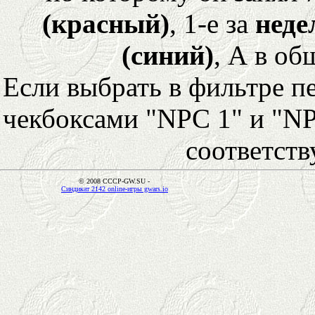
(красный)
, 1-е за
неде
(синий)
, А в об
Если выбрать в фильтре 
чекбоксами "NPC 1" и "NP
соответст
© 2008 CCCP-GW.SU -
Синдикат 2142 online-игры gwars.io