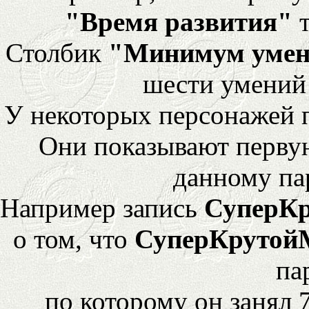
"Время развития"
т
Столбик
"Минимум уме
шести умений
У некоторых персонажей 
Они показывают перву
данному па
Например запись
СуперК
о том, что
СуперКрутой
па
по которому он занял 