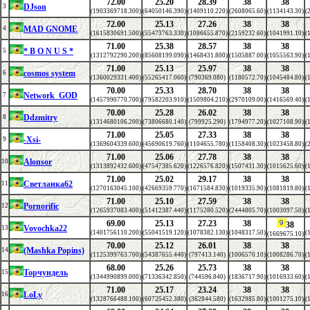
72.00
25.20
28.39
38
38
DJson
3
(1903369718.300)
(64050146.390)
(1409110.220)
(2608065.60)
(1134143.30)
(
72.00
25.13
27.26
38
38
MAD GNOME
4
(1615830691.500)
(55473763.330)
(1086655.870)
(2159232.60)
(1041991.10)
(
71.00
25.38
28.57
38
38
* B O N U S *
5
(1312792290.200)
(85608199.090)
(1468431.800)
(1505887.00)
(1055563.90)
(
71.00
25.13
25.97
38
38
cosmos system
6
(1360029331.400)
(55265417.060)
(790369.080)
(1180572.70)
(1045484.80)
(
70.00
25.33
28.70
38
38
Network_GOD
7
(1457990770.700)
(79582203.910)
(1509804.210)
(2970109.00)
(1416569.40)
(
70.00
25.28
26.02
38
38
Ddzmitry
8
(1314680106.200)
(73806680.140)
(799925.290)
(1794977.20)
(1027108.90)
(
71.00
25.05
27.33
38
38
-Xsi-
9
(1369604339.600)
(45690619.760)
(1104655.780)
(1158408.30)
(1023458.80)
(
71.00
25.06
27.78
38
38
Alonsor
10
(1313892432.600)
(47547385.620)
(1226576.820)
(1507431.30)
(1015625.60)
(
71.00
25.02
29.17
38
38
Светланка62
11
(1270163045.100)
(42669359.770)
(1671584.830)
(1019335.90)
(1081819.80)
(
71.00
25.10
27.59
38
38
Pornorific
12
(1265937083.400)
(51412387.440)
(1175280.520)
(2444805.70)
(1003097.50)
(
69.00
25.13
27.23
38
38
Vovochka22
13
(1401756110.200)
(55041519.120)
(1078382.130)
(1048317.50)
(
(1669675.10)
70.00
25.12
26.01
38
38
(Mashka Popins)
14
(1125399763.700)
(54387655.440)
(797413.140)
(1006570.10)
(1008286.70)
(
68.00
25.26
25.73
38
38
Торчундель
15
(1344990899.000)
(71336342.850)
(744596.840)
(1836717.90)
(1016933.60)
(
71.00
25.17
23.24
38
38
LoLy
16
(1328766488.100)
(60725452.380)
(362844.580)
(1632985.80)
(1001275.10)
(