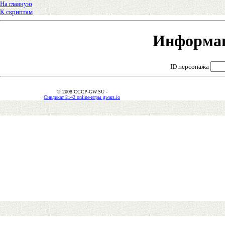
На главную
К скриптам
Информац
ID персонажа
© 2008 CCCP-GW.SU -
Синдикат 2142 online-игры gwars.io