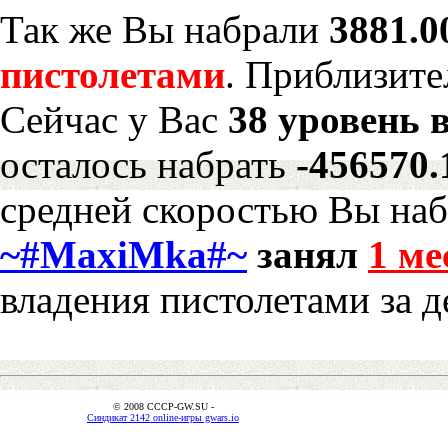
Так же Вы набрали
3881.0
пистолетами
. Приблизите
Сейчас у Вас
38 уровень 
осталось набрать
-456570
средней скоростью Вы наб
~#MaxiMka#~
занял
1 ме
владения пистолетами за д
© 2008 CCCP-GW.SU -
Синдикат 2142 online-игры gwars.io