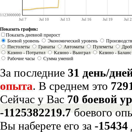
1123000000
Jul 7
Jul 10
Jul 13
Jul 16
Jul 19
Jul 2
Показать график:
Показать дневной прирост
Боевой уровень
Экономический уровень
Производст
Пистолеты
Гранаты
Автоматы
Пулеметы
Дроб
Казино - Потратил
Казино - Выиграл
Казино - Баланс
Рабочие часы
Сумма умений
За последние
31 день/дне
опыта
. В среднем это
729
Сейчас у Вас
70 боевой у
-1125382219.7
боевого оп
Вы наберете его за
-15434