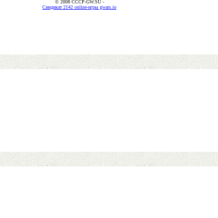
© 2008 CCCP-GW.SU -
Синдикат 2142 online-игры gwars.io