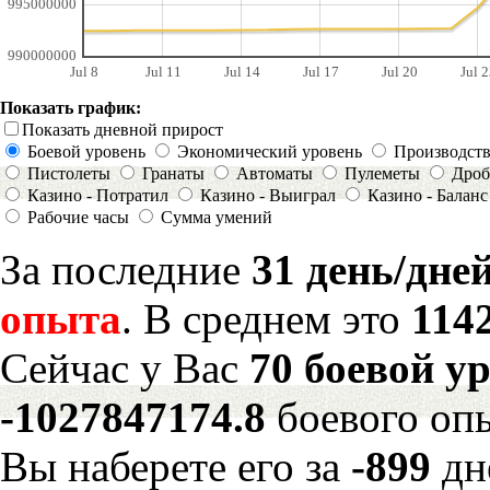
995000000
990000000
Jul 8
Jul 11
Jul 14
Jul 17
Jul 20
Jul 2
Показать график:
Показать дневной прирост
Боевой уровень
Экономический уровень
Производст
Пистолеты
Гранаты
Автоматы
Пулеметы
Дроб
Казино - Потратил
Казино - Выиграл
Казино - Баланс
Рабочие часы
Сумма умений
За последние
31 день/дне
опыта
. В среднем это
114
Сейчас у Вас
70 боевой у
-1027847174.8
боевого оп
Вы наберете его за
-899
дн