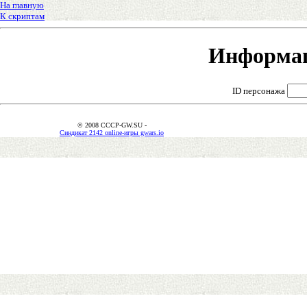
На главную
К скриптам
Информац
ID персонажа
© 2008 CCCP-GW.SU -
Синдикат 2142 online-игры gwars.io