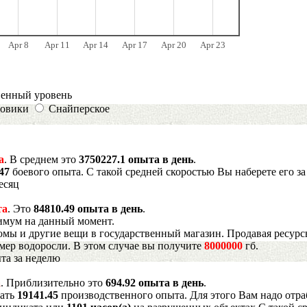
Apr 8
Apr 11
Apr 14
Apr 17
Apr 20
Apr 23
венный уровень
овики
Снайперское
а
. В среднем это
3750227.1 опыта в день
.
847
боевого опыта. С такой средней скоростью Вы наберете его з
есяц
та
. Это
84810.49 опыта в день
.
имум на данный момент.
мы и другие вещи в государственный магазин. Продавая ресурс
имер водоросли. В этом случае вы получите
8000000
гб.
та за неделю
а
. Приблизительно это
694.92 опыта в день
.
рать
19141.45
производственного опыта. Для этого Вам надо отра