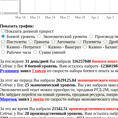
1100000000
Mar 18
Mar 21
Mar 24
Mar 27
Mar 30
Apr 2
Apr 5
Показать график:
Показать дневной прирост
Боевой уровень
Экономический уровень
Производст
Пистолеты
Гранаты
Автоматы
Пулеметы
Дроб
Казино - Потратил
Казино - Выиграл
Казино - Баланс
Рабочие часы
Сумма умений
За последние
31 день/дней
Вы набрали
116257040
боевого опыт
Сейчас у Вас
0 боевой уровень
. Вам осталось набрать
-1236019
Румянцев
занял
1 место
по скорости набора боевого опыта за м
За этот же период Вы набрали
2629125.04
экономического опы
Сейчас у Вас
25 экономический уровень
. Вы уже набрали макс
Экономический опыт можно приобрести, продавая РГД-2М, паро
Не забудьте перейти на новый уровень, продавая ресурсы, напр
Моречок
занял
1 место
по скорости набора экономического опы
За это же время Вы набрали
21542.51
производственного опыт
Сейчас у Вас
28 производственный уровень
. Вам осталось наб