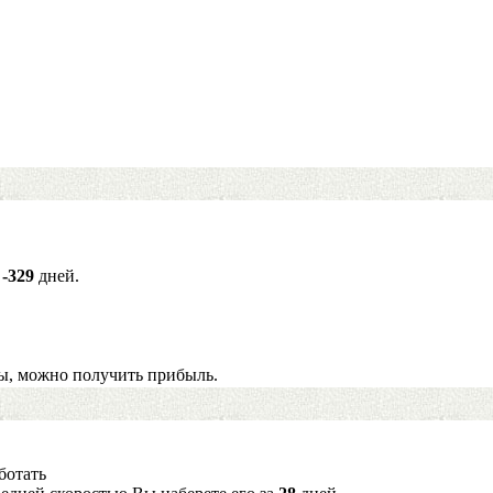
а
-329
дней.
ы, можно получить прибыль.
ботать