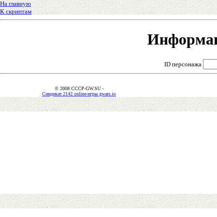
На главную
К скриптам
Информац
ID персонажа
© 2008 CCCP-GW.SU -
Синдикат 2142 online-игры gwars.io