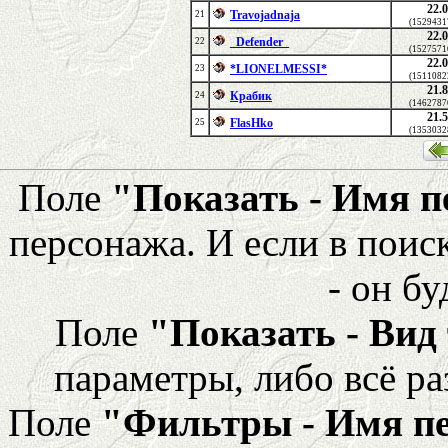
22.
Travojadnaja
21
(1529431
22.
_Defender_
22
(1527571
22.
*LIONELMESSI*
23
(1511082
21.
Крабик
24
(1462787
21.
FlasHko
25
(1353032
Поле
"Показать - Имя 
персонажа. И если в поис
- он бу
Поле
"Показать - Вид
параметры, либо всё ра
Поле
"Фильтры - Имя п