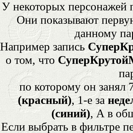
У некоторых персонажей 
Они показывают перву
данному па
Например запись
СуперК
о том, что
СуперКрутой
па
по которому он занял 
(красный)
, 1-е за
неде
(синий)
, А в об
Если выбрать в фильтре 