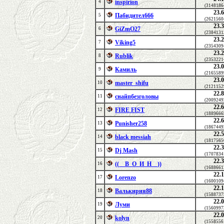
inspirion
4
(3148186
23.
Пабидител666
5
(2621560
23.
GiZmO27
6
(2384131
23.
Viking5
7
(2354309
23.
Rublik
8
(2353221
23.
Камиль
9
(2165589
23.
master_shifu
10
(2121152
22.
снайпбезголовы
11
(2009249
22.
FIRE FIST
12
(1889666
22.
Punisher258
13
(1867449
22.
black messiah
14
(1817565
22.
Dj Mash
15
(1707834
22.
((__В_О_И_Н__))
16
(1688661
22.
Lorenzo
17
(1600109
22.
Валькирия88
18
(1588737
22.
Луми
19
(1560997
22.
kolyn
20
(1558556