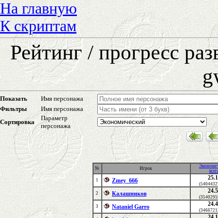
На главную
К скриптам
Рейтинг / прогресс ра
g
Показать
Имя персонажа
Фильтры
Имя персонажа
Параметр
Сортировка
персонажа
Экономич
№
Игрок
всег
25.
Zmey_666
1
(5404432
24.
Калашников
2
(3540295
24.
Nataniel Garro
3
(3466721
24.