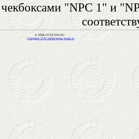
чекбоксами "NPC 1" и "NP
соответст
© 2008 CCCP-GW.SU -
Синдикат 2142 online-игры gwars.io