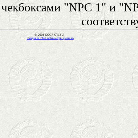
чекбоксами "NPC 1" и "NP
соответст
© 2008 CCCP-GW.SU -
Синдикат 2142 online-игры gwars.io