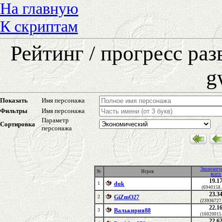
На главную
К скриптам
Рейтинг / прогресс ра
g
Показать
Имя персонажа
Фильтры
Имя персонажа
Параметр
Сортировка
персонажа
Экономич
№
Игрок
всего
19.1
duk
1
(6940158.
23.3
GiZmO27
2
(23936727
22.1
Валькирия88
3
(16020015
22.6