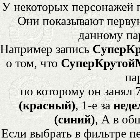
У некоторых персонажей 
Они показывают перву
данному па
Например запись
СуперК
о том, что
СуперКрутой
па
по которому он занял 
(красный)
, 1-е за
неде
(синий)
, А в об
Если выбрать в фильтре 