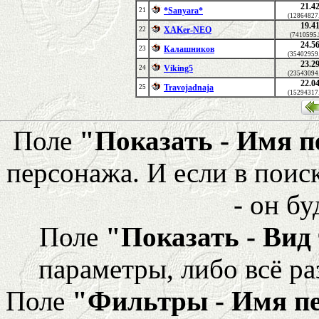
21.4
*Sanyara*
21
(12864827
19.4
XAKer-NEO
22
(7410595.
24.5
Калашников
23
(35402959
23.2
Viking5
24
(23543094
22.0
Travojadnaja
25
(15294317
Поле
"Показать - Имя 
персонажа. И если в поис
- он бу
Поле
"Показать - Вид
параметры, либо всё ра
Поле
"Фильтры - Имя п