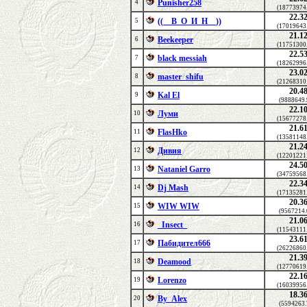
Punisher258
4
(18773974
22.3
((__В_О_И_Н__))
5
(17019643
21.1
Beekeeper
6
(11751300
22.5
black messiah
7
(18262996
23.0
master_shifu
8
(21268310
20.4
Kal El
9
(9888649.
22.1
Луми
10
(15677278
21.6
FlasHko
11
(13581148
21.2
Дивия
12
(12201221
24.5
Nataniel Garro
13
(34759568
22.3
Dj Mash
14
(17135281
20.3
WIW WIW
15
(9567214.
21.0
_Insect_
16
(11543111
23.6
Пабидител666
17
(26226860
21.3
Deamood
18
(12770619
22.1
Lorenzo
19
(16039956
18.3
By_Alex
20
(5594263.