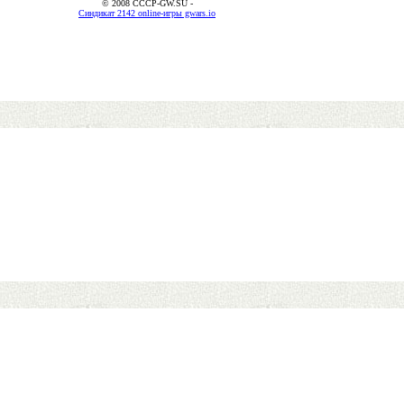
© 2008 CCCP-GW.SU -
Синдикат 2142 online-игры gwars.io