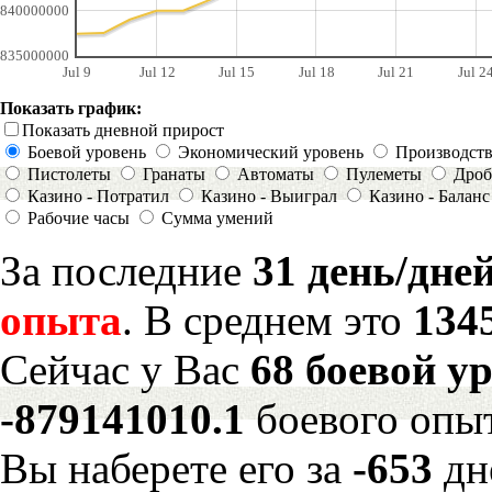
840000000
835000000
Jul 9
Jul 12
Jul 15
Jul 18
Jul 21
Jul 2
Показать график:
Показать дневной прирост
Боевой уровень
Экономический уровень
Производст
Пистолеты
Гранаты
Автоматы
Пулеметы
Дроб
Казино - Потратил
Казино - Выиграл
Казино - Баланс
Рабочие часы
Сумма умений
За последние
31 день/дне
опыта
. В среднем это
134
Сейчас у Вас
68 боевой у
-879141010.1
боевого опы
Вы наберете его за
-653
дн