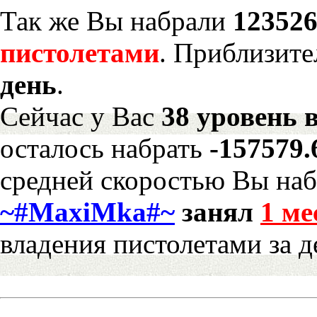
Так же Вы набрали
123526
пистолетами
. Приблизите
день
.
Сейчас у Вас
38 уровень 
осталось набрать
-157579
средней скоростью Вы наб
~#MaxiMka#~
занял
1 ме
владения пистолетами за д