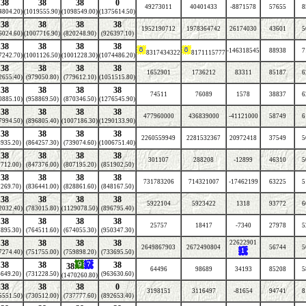
38
38
38
0
49273011
40401433
-8871578
57655
8
4804.20)
(1019555.90)
(1098549.00)
(1375614.50)
38
38
38
38
1952190712
1978364742
26174030
43601
5
6024.60)
(1007716.90)
(820248.90)
(926397.10)
38
38
38
38
-146318545
88938
7
8317434322
8171115777
7242.70)
(1001126.50)
(1001228.30)
(1074486.20)
38
38
38
38
1652901
1736212
83311
85187
6
2655.40)
(979050.80)
(779612.10)
(1051515.80)
38
38
38
38
74511
76089
1578
38837
6
0885.10)
(958869.50)
(870346.50)
(1276545.90)
38
38
38
38
477960000
436839000
-41121000
58749
6
7994.50)
(896805.40)
(1007186.30)
(1290133.90)
38
38
38
38
2260559949
2281532367
20972418
37549
5
935.20)
(864257.30)
(739074.60)
(1006751.40)
38
38
38
38
301107
288208
-12899
46310
5
712.00)
(847376.00)
(807195.20)
(851902.50)
38
38
38
38
731783206
714321007
-17462199
63225
5
269.70)
(836441.00)
(828861.60)
(848167.50)
38
38
38
38
5922104
5923422
1318
93772
6
2032.40)
(783015.80)
(1129078.50)
(896795.40)
38
38
38
38
25757
18417
-7340
27978
5
895.30)
(764511.60)
(674055.30)
(950347.30)
38
38
38
38
22622901
2649867903
2672490804
56744
5
7274.40)
(751755.00)
(759898.20)
(733695.50)
38
38
38
38
64496
98689
34193
85208
5
649.20)
(731228.50)
(963630.60)
(1470260.80)
38
38
38
0
3198151
3116497
-81654
94741
8
5551.50)
(730512.00)
(737777.60)
(892653.40)