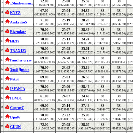
72.00
25.00
25.59
38
38
xShadowmanx
7
(1911663721.400)
(40025686.480)
(718925.000)
(2898358.40)
(581767.20)
(162
67.00
25.04
24.87
38
38
KNYZ
8
(962198551.000)
(45075114.100)
(588218.280)
(1019084.10)
(854729.70)
(102
71.00
25.19
28.26
38
38
AmEriKoS
9
(1417341768.000)
(62630809.250)
(1368138.230)
(1973555.70)
(806532.90)
(125
70.00
25.07
28.37
38
38
Rivendare
10
(1170119199.500)
(48719597.800)
(1401940.340)
(1517163.00)
(768108.30)
(120
70.00
25.13
24.24
38
38
fill219
11
(1229406147.000)
(55164048.020)
(489900.790)
(1341229.80)
(729859.10)
(108
70.00
25.08
25.61
38
38
TRAX123
12
(1160494627.300)
(49603146.000)
(722320.520)
(1029179.60)
(740983.00)
(122
69.00
24.78
26.13
38
38
Pancher-cryzy
13
(896388662.000)
(37676772.580)
(824067.820)
(971005.50)
(1096998.50)
(928
70.00
23.62
25.11
38
38
Злой Димко
14
(1107752904.200)
(26314793.760)
(630427.790)
(856204.40)
(813878.70)
(827
69.00
25.03
26.55
38
38
Nikoli
15
(1024940314.700)
(43153948.500)
(918723.650)
(861019.90)
(864561.90)
(861
70.00
25.00
28.47
38
38
ISPANJA
16
(1216045781.100)
(40563818.860)
(1436377.040)
(1903134.80)
(743097.80)
(119
61.00
24.67
24.40
38
38
H3M3C
17
(880355752.400)
(36531010.060)
(515145.140)
(1174528.50)
(734964.00)
(917
69.00
25.14
27.42
38
38
СергиуС
18
(931345965.100)
(56625668.780)
(1131135.220)
(1091910.70)
(972704.60)
(131
70.00
23.22
25.96
38
38
Djin07
19
(1118325122.900)
(22953605.520)
(787965.230)
(1212242.60)
(730682.10)
(776
72.00
25.08
28.65
38
38
GUUN
20
(1614104423.000)
(49062055.200)
(1493114.720)
(3439697.50)
(694526.70)
(161