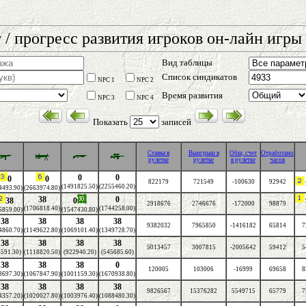
 / прогресс развития игроков он-лайн игры 
Вид таблицы
Список синдикатов
NPC 1
NPC 2
Время развития
NPC 3
NPC 4
Показать
записей
Cтавка в
Выигрыш в
Общ. счет
Отработано
рулетке
рулетке
в рулетке
часов
0
0
0
0
822179
721549
-100630
92942
(1491825.50)
(2255460.20)
4493.90)
(2663974.80)
38
0
38
0
2918676
2746676
-172000
98879
(1706818.40)
(1744258.00)
6859.00)
(1547430.80)
38
38
38
38
9382032
7965850
-1416182
65814
7
4860.70)
(1149622.80)
(1069101.40)
(1349728.70)
38
38
38
38
5013457
3007815
-2005642
59412
5
591.30)
(1118820.50)
(922940.20)
(545685.60)
38
38
38
0
120005
103006
-16999
69658
8
3697.30)
(1067847.90)
(1001159.30)
(1670938.80)
38
38
38
38
9826567
15376282
5549715
65779
7
4357.20)
(1020027.80)
(1003976.40)
(1088480.30)