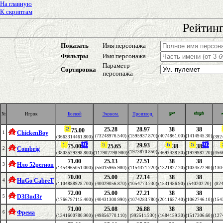
На главную
К скриптам
Рейтинг
Показать
Имя персонажа
Фильтры
Имя персонажа
Параметр
Сортировка
персонажа
№
Игрок
Боевой
Эконом.
Производ.
25.28
28.97
38
38
75.00
ChickenBoy
1
(73248976.540)
(1595937.870)
(4074861.00)
(1414945.30)
(3663314461.800)
(392
29.93
75.00
25.65
38
38
Combrig
2
(1973870.850)
(3803529398.800)
(117902798.980)
(4697438.50)
(1979987.20)
(456
71.00
25.13
27.51
38
38
Нло 52регион
3
(1454965051.000)
(55015965.980)
(1154371.220)
(1321827.20)
(1034522.90)
(130
70.00
25.00
27.14
38
38
HuGo CabreT
4
(1104888928.700)
(40029056.870)
(1054773.230)
(1531486.90)
(540202.20)
(824
72.00
25.00
27.21
38
38
D3f3nd3r
5
(1766797115.400)
(40431300.990)
(1074283.780)
(2011657.40)
(1062746.10)
(154
71.00
25.08
26.88
38
38
Фрема
6
(1341600780.900)
(49856770.110)
(992511.230)
(1684159.30)
(1517306.60)
(127