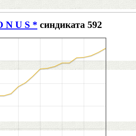
O N U S *
синдиката 592