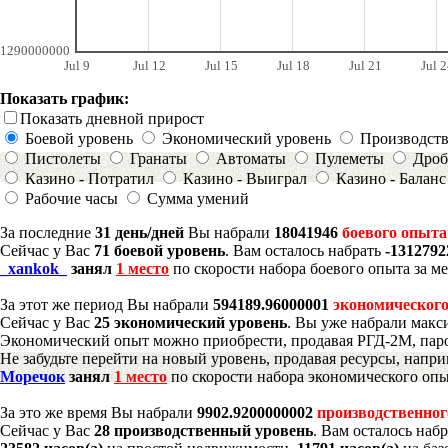
1290000000
Jul 9
Jul 12
Jul 15
Jul 18
Jul 21
Jul 2
Показать график:
Показать дневной прирост
Боевой уровень
Экономический уровень
Производст
Пистолеты
Гранаты
Автоматы
Пулеметы
Дроб
Казино - Потратил
Казино - Выиграл
Казино - Баланс
Рабочие часы
Сумма умений
За последние
31 день/дней
Вы набрали
18041946
боевого опыта
Сейчас у Вас
71 боевой уровень
. Вам осталось набрать
-1312792
_xankok_
занял
1 место
по скорости набора боевого опыта за м
За этот же период Вы набрали
594189.96000001
экономического
Сейчас у Вас
25 экономический уровень
. Вы уже набрали макс
Экономический опыт можно приобрести, продавая РГД-2М, паро
Не забудьте перейти на новый уровень, продавая ресурсы, напр
Моречок
занял
1 место
по скорости набора экономического опы
За это же время Вы набрали
9902.9200000002
производственног
Сейчас у Вас
28 производственный уровень
. Вам осталось наб