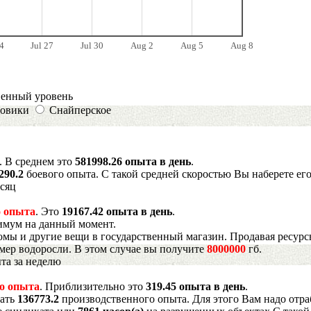
4
Jul 27
Jul 30
Aug 2
Aug 5
Aug 8
венный уровень
овики
Снайперское
. В среднем это
581998.26 опыта в день
.
290.2
боевого опыта. С такой средней скоростью Вы наберете ег
есяц
 опыта
. Это
19167.42 опыта в день
.
имум на данный момент.
мы и другие вещи в государственный магазин. Продавая ресурс
имер водоросли. В этом случае вы получите
8000000
гб.
та за неделю
о опыта
. Приблизительно это
319.45 опыта в день
.
рать
136773.2
производственного опыта. Для этого Вам надо отра