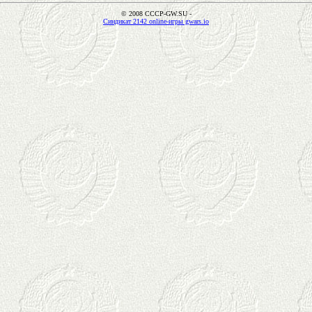
© 2008 CCCP-GW.SU -
Синдикат 2142 online-игры gwars.io