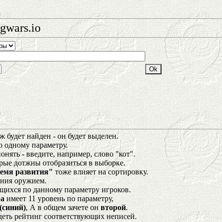
gwars.io
 будет найден - он будет выделен.
о одному параметру.
нять - введите, например, слово "кот".
орые дотжны отобразиться в выборке.
емя развития"
тоже влияет на сортировку.
ения оружием.
щихся по данному параметру игроков.
а
имеет 11 уровень по параметру,
(синий)
, А в общем зачете он
второй
.
деть рейтинг соответствующих неписей.