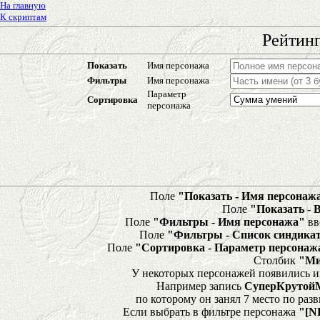
На главную
К скриптам
Рейтинг
Показать
Имя персонажа
Фильтры
Имя персонажа
Параметр
Сортировка
персонажа
Поле
"Показать - Имя персонаж
Поле
"Показать - 
Поле
"Фильтры - Имя персонажа"
вв
Поле
"Фильтры - Список синдика
Поле
"Сортировка - Параметр персонаж
Столбик
"Ми
У некоторых персонажей появились и
Например запись
СуперКрутой
по которому он занял 7 место по ра
Если выбрать в фильтре персонажа
"[N