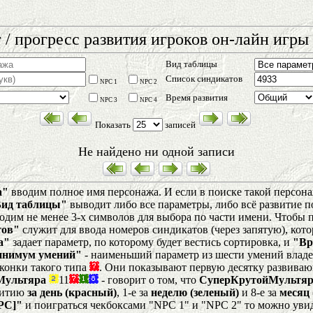
 / прогресс развития игроков он-лайн игры 
Вид таблицы
Список синдикатов
NPC 1
NPC 2
Время развития
NPC 3
NPC 4
Показать
записей
Не найдено ни одной записи
а"
вводим полное имя персонажа. И если в поиске такой персонаж
Вид таблицы"
выводит либо все параметры, либо всё развитие п
одим не менее 3-х символов для выбора по части имени. Чтобы по
тов"
служит для ввода номеров синдикатов (через запятую), кот
а"
задает параметр, по которому будет вестись сортировка, и
"Вр
нимум умений"
- наименьший параметр из шести умений влад
конки такого типа
. Они показывают первую десятку развиваю
Мультяра
11
- говорит о том, что
СуперКрутойМультяр
звитию
за день (красный)
, 1-е за
неделю (зеленый)
и 8-е за
месяц 
PC]"
и поиграться чекбоксами "NPC 1" и "NPC 2" то можно уви