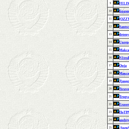
FELI
9
Брам
10
(OZZ
11
Sants
12
deten
13
Unrep
14
Makca
15
N1tro
16
Quja
17
Макс
18
Дзюде
19
!bravo
20
Trogv
21
Erase
22
ПоТР
23
andre
24
-SpenS
25