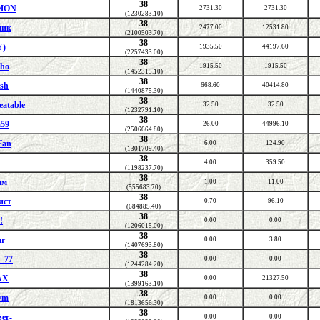
38
MON
2731.30
2731.30
(1230283.10)
38
ник
2477.00
12531.80
(2100503.70)
38
Y)
1935.50
44197.60
(2257433.00)
38
cho
1915.50
1915.50
(1452315.10)
38
ysh
668.60
40414.80
(1440875.30)
38
eatable
32.50
32.50
(1232791.10)
38
59
26.00
44996.10
(2506664.80)
38
Fan
6.00
124.90
(1301709.40)
38
4.00
359.50
(1198237.70)
38
им
1.00
11.00
(555683.70)
38
ист
0.70
96.10
(684885.40)
38
!
0.00
0.00
(1206015.00)
38
ar
0.00
3.80
(1407693.80)
38
r_77
0.00
0.00
(1244284.20)
38
АХ
0.00
21327.50
(1399163.10)
38
ym
0.00
0.00
(1813656.30)
38
er-
0.00
0.00