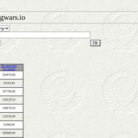
gwars.io
Ум. пистолет
за 1 месяц
284978.60
41504.30
207789.80
229570.10
146678.50
123526.90
35988.80
209989.00