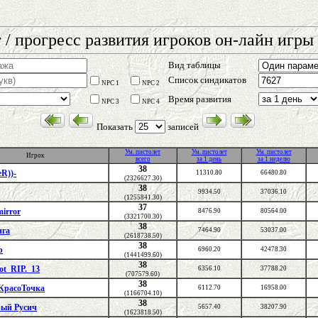
 / прогресс развития игроков он-лайн игры 
Вид таблицы
Список синдикатов
NPC 1
NPC 2
Время развития
NPC 3
NPC 4
Показать
записей
Ум. пистолет
Ум. пистолет
Ум. пистолет
Игрок
всего
за 1 день
за 1 неделю
38
eR))-
11310.80
66480.80
(2326627.30)
38
9934.50
37036.10
(1255841.30)
37
mirror
8476.90
80564.00
(3321700.30)
38
нга
7464.90
53037.00
(2618738.50)
38
b
6960.20
42478.30
(1441499.60)
38
ot_RIP._13
6356.10
37788.20
(707579.60)
38
КрасоТочка
6112.70
16958.00
(1166704.10)
38
ый Русич
5657.40
38207.90
(1623818.50)