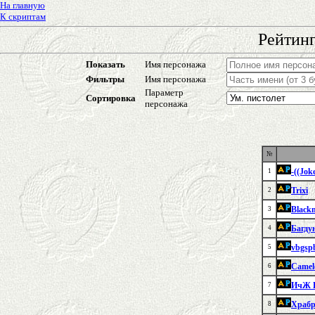
На главную
К скриптам
Рейтинг
Показать
Имя персонажа
Фильтры
Имя персонажа
Параметр
Сортировка
персонажа
№
-((Jok
1
Trixi
2
Black
3
Багду
4
vbgsp
5
Camel
6
ИчЖ 
7
Храбр
8