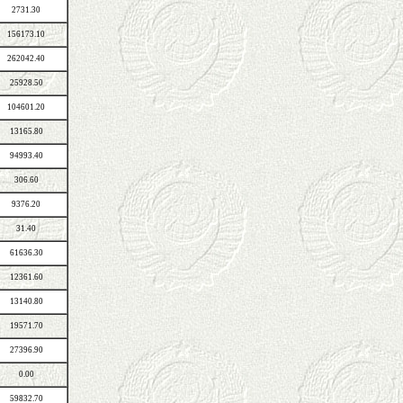
2731.30
156173.10
262042.40
25928.50
104601.20
13165.80
94993.40
306.60
9376.20
31.40
61636.30
12361.60
13140.80
19571.70
27396.90
0.00
59832.70