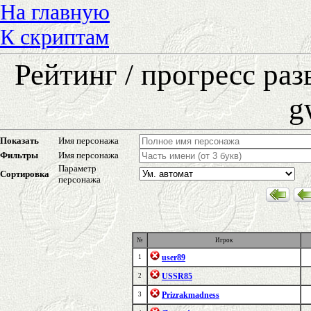
На главную
К скриптам
Рейтинг / прогресс ра
g
Показать
Имя персонажа
Фильтры
Имя персонажа
Параметр
Сортировка
персонажа
№
Игрок
user89
1
USSR85
2
Prizrakmadness
3