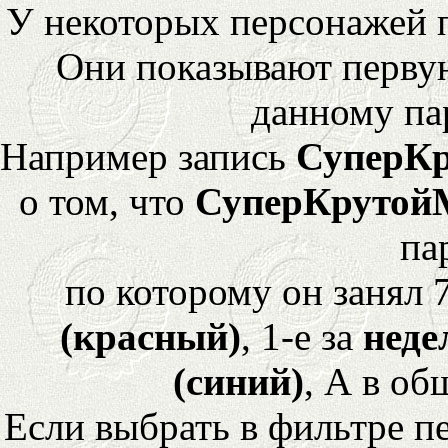
У некоторых персонажей 
Они показывают перву
данному па
Например запись
СуперК
о том, что
СуперКрутой
па
по которому он занял 
(красный)
, 1-е за
неде
(синий)
, А в об
Если выбрать в фильтре 