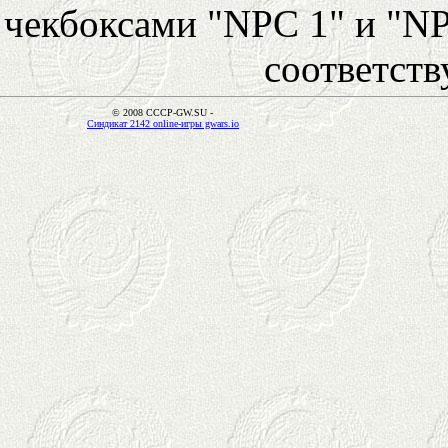
чекбоксами "NPC 1" и "NP
соответст
© 2008 CCCP-GW.SU -
Синдикат 2142 online-игры gwars.io