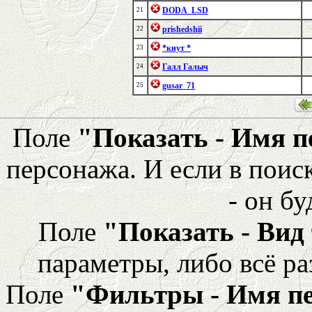
DODA_LSD
21
prishedshii
22
*кнут *
23
Галл Галыч
24
gusar_71
25
Поле
"Показать - Имя 
персонажа. И если в поис
- он бу
Поле
"Показать - Вид
параметры, либо всё ра
Поле
"Фильтры - Имя п