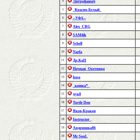
Литрофаныч
4
_Красно-Белый_
5
--УФА--
6
Alex_CRG
7
SAM4ik
8
Schell
9
Narfa
10
Др.КаЦ
11
Ночная_Охотница
12
hasa
13
_кошка*_
14
чук0
15
Turtle Don
16
Яков-Краков
17
Instructor_
18
Андрюшка86
19
Mr SouL
20