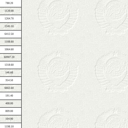
788.20
1120.00
1264.70
1345.10
6412.50
1108.60
1064.60
60907.20
1318.60
546.60
354.50
6663.60
191.40
408.00
809.00
104.90
1198.10