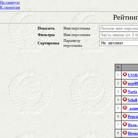
На главную
К скриптам
Рейтинг
Показать
Имя персонажа
Фильтры
Имя персонажа
Параметр
Сортировка
персонажа
№
USSR
1
user8
2
Narfa
3
Schell
4
_кош
5
Prizr
6
Яков
7
Ночн
8