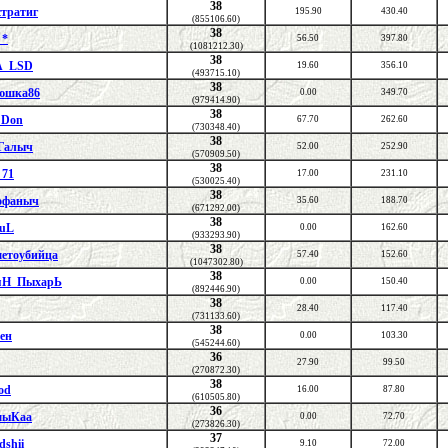
38
тратиг
195.90
430.40
(855106.60)
38
 *
56.50
397.80
(1081212.30)
38
_LSD
19.60
356.10
(493715.10)
38
юшка86
0.00
349.70
(979414.90)
38
e Don
67.70
262.60
(730348.40)
38
Галыч
52.00
252.90
(570909.50)
38
_71
17.00
231.10
(530025.40)
38
офаныч
35.60
188.70
(671292.00)
38
ouL
0.00
162.60
(933293.90)
38
етоубийца
57.40
152.60
(1047302.80)
38
яН_ПыхарЬ
0.00
150.40
(892446.90)
38
28.40
117.40
(731133.60)
38
ен
0.00
103.30
(545244.60)
36
27.90
99.50
(270872.30)
38
od
16.00
87.80
(610505.80)
36
мыКаа
0.00
72.70
(273826.30)
37
dshii
9.10
72.00