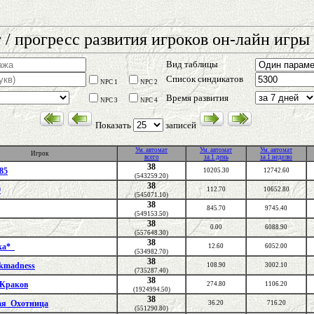
 / прогресс развития игроков он-лайн игры 
Вид таблицы
Список синдикатов
NPC 1
NPC 2
Время развития
NPC 3
NPC 4
Показать
записей
Ум. автомат
Ум. автомат
Ум. автомат
Игрок
всего
за 1 день
за 1 неделю
38
85
10205.30
12742.60
(543259.20)
38
9
112.70
10652.80
(545071.10)
38
845.70
9745.40
(549153.50)
38
0.00
6088.90
(557648.30)
38
ка*_
12.60
6052.00
(534982.70)
38
akmadness
108.90
3002.10
(735287.40)
38
-Краков
274.80
1106.20
(1924994.50)
38
ая_Охотница
36.20
716.20
(551290.80)