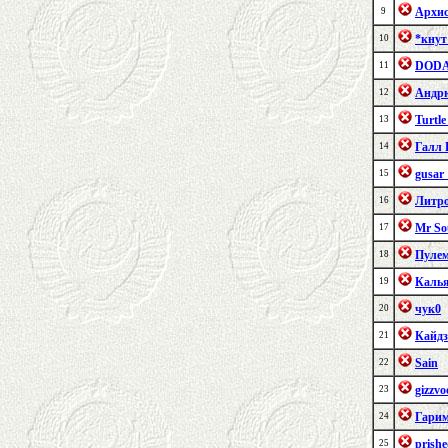
Архис
9
*кнут
10
DODA
11
Андр
12
Turtl
13
Галл 
14
gusar
15
Литр
16
Mr S
17
Пулем
18
Каль
19
чук0
20
Кайдз
21
Sain
22
gizzvo
23
Гари
24
prishe
25