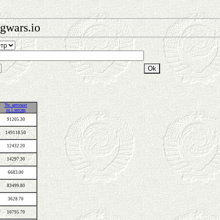
gwars.io
Ум. автомат
за 1 месяц
91205.30
149118.50
12432.20
14297.30
6683.00
83499.80
3628.70
10795.70