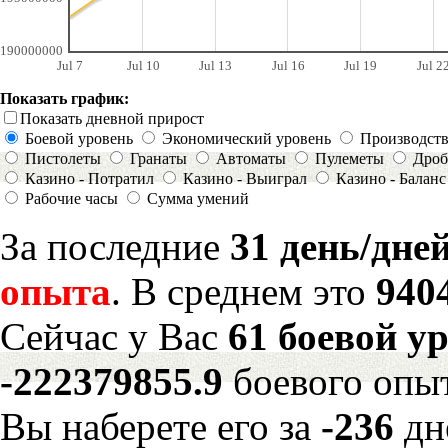
190000000
Jul 7
Jul 10
Jul 13
Jul 16
Jul 19
Jul 2
Показать график:
Показать дневной прирост
Боевой уровень
Экономический уровень
Производст
Пистолеты
Гранаты
Автоматы
Пулеметы
Дроб
Казино - Потратил
Казино - Выиграл
Казино - Баланс
Рабочие часы
Сумма умений
За последние
31 день/дне
опыта
. В среднем это
940
Сейчас у Вас
61 боевой у
-222379855.9
боевого опы
Вы наберете его за
-236
дн