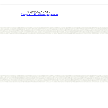
© 2008 CCCP-GW.SU -
Синдикат 2142 online-игры gwars.io