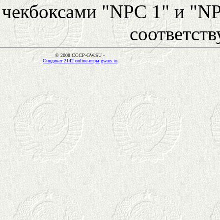
чекбоксами "NPC 1" и "NP
соответст
© 2008 CCCP-GW.SU -
Синдикат 2142 online-игры gwars.io