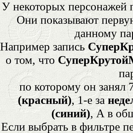
У некоторых персонажей 
Они показывают перву
данному па
Например запись
СуперК
о том, что
СуперКрутой
па
по которому он занял 
(красный)
, 1-е за
неде
(синий)
, А в об
Если выбрать в фильтре 