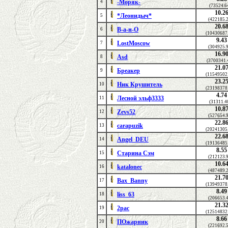
-Моряк-
4
(73524.6
10.2
*Леонидыч*
5
(422185.
20.6
В-а-н-О
6
(10430687
9.43
LostMoscow
7
(304925.
16.9
Asd
8
(3700341.
21.0
Бреакер
9
(11549502
23.2
Ник Крушитель
10
(23198378
4.74
Лесной эльф3333
11
(31311.4
10.8
Zevs52
12
(527654.
22.8
carapuzik
13
(20241305
22.6
Angel_DEU
14
(19136485
8.55
Старина Сэм
15
(212123.
10.6
katalonec
16
(487489.
21.7
Bax_Banny
17
(13949378
8.49
liss_63
18
(206653.
21.3
2pac
19
(12514832
8.66
ПОжарник
20
(221692.