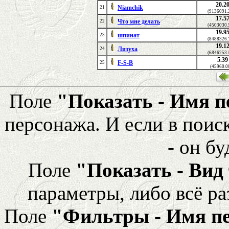
20.2
Niamchik
21
(9136091.
17.5
Что мне делать
22
(4503030.
19.9
шпинат
23
(8488326.
19.1
Лизуха
24
(6846253.
5.39
F-S-B
25
(45960.0
Поле
"Показать - Имя 
персонажа. И если в поис
- он бу
Поле
"Показать - Вид
параметры, либо всё ра
Поле
"Фильтры - Имя п