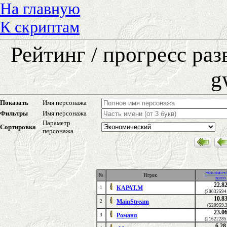
На главную
К скриптам
Рейтинг / прогресс ра
g
Показать
Имя персонажа
Фильтры
Имя персонажа
Параметр
Сортировка
персонажа
Экономиче
№
Игрок
всего
22.8
КАРАТ.М
1
(20032594
10.8
MainStream
2
(520959.
23.0
Романя
3
(21622285
6.28