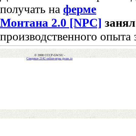
получать на
ферме
Монтана 2.0 [NPC]
заня
производственного опыта 
© 2008 CCCP-GW.SU -
Синдикат 2142 online-игры gwars.io