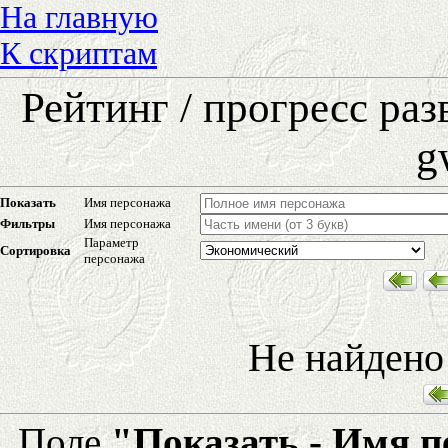
На главную
К скриптам
Рейтинг / прогресс ра
g
Показать
Имя персонажа
Фильтры
Имя персонажа
Параметр
Сортировка
персонажа
Не найдено
Поле
"Показать - Имя 