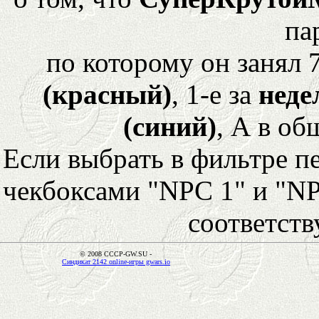
па
по которому он занял 
(красный)
, 1-е за
неде
(синий)
, А в об
Если выбрать в фильтре 
чекбоксами "NPC 1" и "NP
соответст
© 2008 CCCP-GW.SU -
Синдикат 2142 online-игры gwars.io