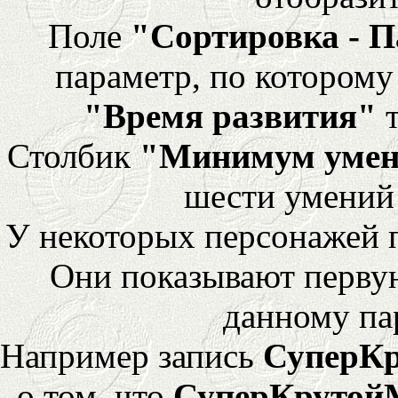
Поле
"Сортировка - 
параметр, по которому 
"Время развития"
т
Столбик
"Минимум уме
шести умений
У некоторых персонажей 
Они показывают перву
данному па
Например запись
СуперК
о том, что
СуперКрутой