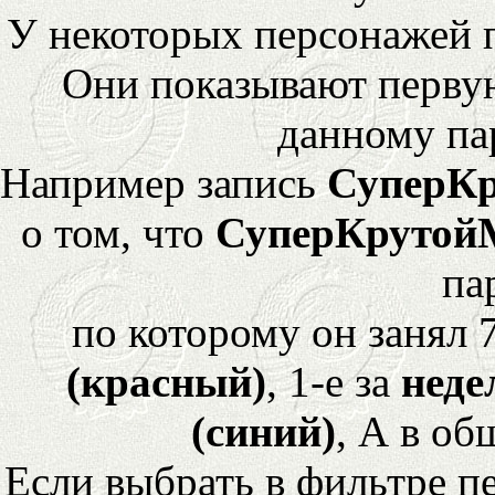
У некоторых персонажей 
Они показывают перву
данному па
Например запись
СуперК
о том, что
СуперКрутой
па
по которому он занял 
(красный)
, 1-е за
неде
(синий)
, А в об
Если выбрать в фильтре 