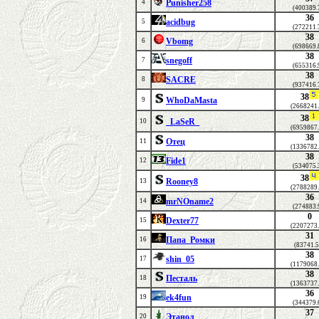
Punisher258
4
(400389.
36
acidbug
5
(272211.
38
Vbomg
6
(698669.
38
snegoff
7
(655316.
38
SACRE
8
(937416.
38
WhoDaMasta
9
(2668241
38
_LaSeR_
10
(6959867
38
Отец
11
(1336782
38
Fide1
12
(534075.
38
Rooney8
13
(2788289
36
mrNOname2
14
(274883.
0
Dexter77
15
(2207273
31
Папа_Ромки
16
(83741.5
38
shin_05
17
(1179068
38
Песталь
18
(1363737
36
ek4fun
19
(344379.
37
Этанол
20