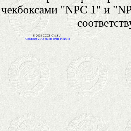
чекбоксами "NPC 1" и "NP
соответст
© 2008 CCCP-GW.SU -
Синдикат 2142 online-игры gwars.io