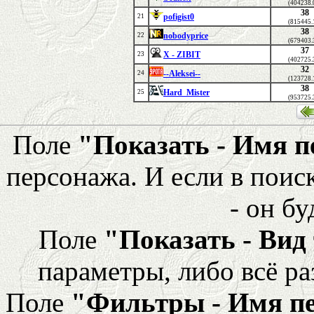
(404238.
38
pofigist0
21
(815445.
38
nobodyprice
22
(679403.
37
X - ZIBIT
23
(402725.
32
--Aleksei--
24
(123728.
38
Hard_Mister
25
(953725.
Поле
"Показать - Имя 
персонажа. И если в поис
- он бу
Поле
"Показать - Вид
параметры, либо всё ра
Поле
"Фильтры - Имя п