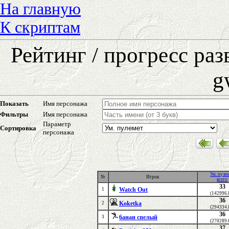
На главную
К скриптам
Рейтинг / прогресс ра
g
Показать
Имя персонажа
Фильтры
Имя персонажа
Параметр
Сортировка
персонажа
Ум. пуле
№
Игрок
всего
33
Watch Out
1
(142996.
36
Koketka
2
(294334.
36
6анан спелый
3
(270289.
37