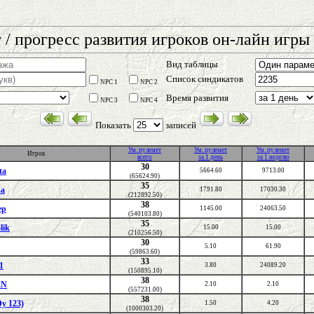
 / прогресс развития игроков он-лайн игры 
Вид таблицы
Список синдикатов
NPC 1
NPC 2
Время развития
NPC 3
NPC 4
Показать
записей
Ум. пулемет
Ум. пулемет
Ум. пулемет
Игрок
всего
за 1 день
за 1 неделю
30
ta
5664.60
9713.00
(65624.90)
35
sa
1791.80
17030.30
(212892.50)
38
ер
1145.00
24063.50
(540103.80)
35
lik
15.00
15.00
(210256.50)
30
5.10
61.90
(59863.60)
33
1
3.80
24089.20
(150895.10)
38
EN
2.10
2.10
(557231.00)
38
y 123)
1.50
4.20
(1000303.20)