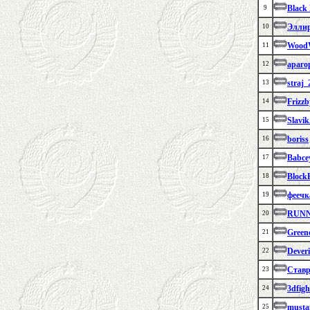
Black
9
Эллир
10
Wood
11
араго
12
straj_
13
Frizzb
14
Slavi
15
boriss
16
Babce
17
Block
18
феечк
19
RUN
20
Green
21
Dever
22
Став
23
3dfigh
24
musta
25