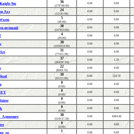
36
 Knight 9m
0.00
0.00
(279708.40)
24
и Ахэ
0.00
0.00
(12191.90)
5
Wurm
0.00
0.00
(46.00)
38
рн-великий
0.00
0.00
(547854.60)
4
2
0.00
0.00
(30.00)
38
y
0.00
0.00
(1030019.90)
31
kArt
0.00
0.00
(77421.30)
37
0.00
1.20
(364387.00)
22
y
0.00
0.00
(8069.70)
30
Head
0.00
159.70
(65222.80)
0
а
0.00
0.00
(0.00)
0
NET
0.00
0.00
(0.00)
0
daizer
0.00
0.00
(0.00)
0
ik
0.00
0.00
(0.00)
38
р_Адинович
0.00
4384.40
(510117.20)
0
ter
0.00
0.00
(0.00)
1
ng_ru
0.00
0.00