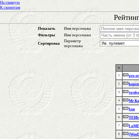
На главную
К скриптам
Рейтинг
Показать
Имя персонажа
Фильтры
Имя персонажа
Параметр
Сортировка
персонажа
№
pro-ot
1
konst
2
трэйс
3
Mr Ko
4
Izm
5
TEHb
6
LuM
7
(WooD
8