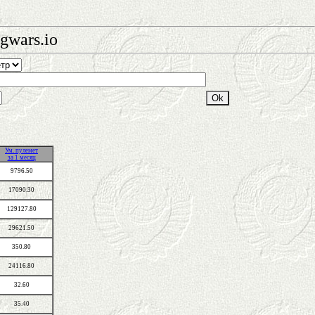
gwars.io
Ум. пулемет
за 1 месяц
9796.50
17090.30
129127.80
29621.50
350.80
24116.80
32.60
35.40