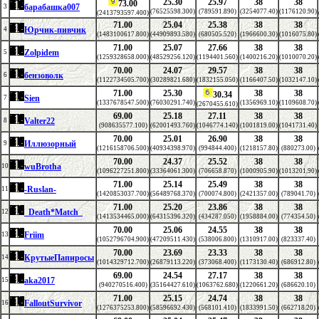
25.30
25.97
38
38
73.00
барабашка007
3
(76525598.300)
(789591.890)
(3254077.40)
(1176120.90)
(2413793597.400)
71.00
25.04
25.38
38
38
Юрчик-пивчик
4
(1483100617.800)
(44909893.580)
(680505.520)
(1966600.30)
(1016075.80)
71.00
25.07
27.66
38
38
Zolpidem
5
(1259328658.000)
(48529256.120)
(1194401.560)
(1400216.20)
(1010070.20)
70.00
24.07
29.57
38
38
бензоволк
6
(1122734505.700)
(30289821.680)
(1832155.050)
(1166407.50)
(1032147.10)
71.00
25.30
38
38
30.34
Sien
7
(1337678547.500)
(76030291.740)
(1356969.10)
(1109608.70)
(2670455.610)
69.00
25.18
27.11
38
38
Valter22
8
(908635577.100)
(62001493.760)
(1046774.140)
(1001819.00)
(1041731.40)
70.00
25.01
26.90
38
38
Иллюзорный
9
(1216158706.500)
(40934398.970)
(994844.400)
(1218157.80)
(880273.00)
70.00
24.37
25.52
38
38
wuBrotha
10
(1096227251.800)
(33364061.300)
(706658.870)
(1000905.90)
(1013201.90)
71.00
25.14
25.49
38
38
-Ruslan-
11
(1420853037.700)
(56489768.370)
(700074.800)
(2421357.00)
(789041.70)
71.00
25.20
23.86
38
38
_Death*Match_
12
(1413534465.000)
(64315396.320)
(434287.050)
(1958884.00)
(774354.50)
70.00
25.06
24.55
38
38
Friim
13
(1052796704.900)
(47209511.430)
(538006.800)
(1310917.00)
(823337.40)
70.00
23.69
23.33
38
38
КрутыеПапиросы
14
(1014329712.700)
(26879113.220)
(373068.400)
(1173130.40)
(686912.80)
69.00
24.54
27.17
38
38
aka2017
15
(940270516.400)
(35164427.610)
(1063762.680)
(1220661.20)
(686620.10)
71.00
25.15
24.74
38
38
FalloutSurvivor
16
(1276375253.800)
(58596692.430)
(568101.410)
(1833991.50)
(662718.20)