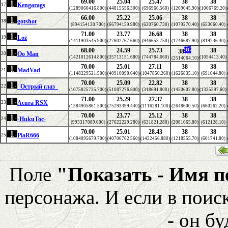
69.00
25.04
25.47
38
38
Kengarags
17
(1289060416.800)
(44815556.300)
(696966.560)
(1269045.90)
(1006769.20)
66.00
25.22
25.06
38
38
gotshot
18
(894154130.700)
(66794159.980)
(620760.730)
(1079270.40)
(653060.40)
71.00
23.77
26.68
38
38
Loz
19
(1411903545.900)
(27602767.660)
(946653.750)
(1746687.90)
(819236.40)
68.00
24.59
25.73
38
38
Oo Man
20
(1421012614.800)
(35713151.680)
(744784.660)
(1054413.40)
(2514064.10)
70.00
25.01
27.11
38
38
MadVad
21
(1148229521.500)
(40910090.640)
(1047850.260)
(1626835.10)
(691044.80)
70.00
25.09
22.82
38
38
_Острый глаз_
22
(1075825735.700)
(51087276.800)
(318691.800)
(1450602.80)
(1335397.60)
71.00
25.29
27.37
38
38
Acura RSX
23
(1384905861.500)
(75293399.440)
(1116281.100)
(2648600.50)
(660262.20)
70.00
23.77
25.12
38
38
-HukuToc-
24
(993317089.000)
(27622229.280)
(631821.280)
(2081665.80)
(612128.10)
70.00
25.01
28.43
38
38
PiaR666
25
(1084095679.700)
(40706762.560)
(1422456.880)
(1218555.70)
(601741.80)
Поле
"Показать - Имя 
персонажа. И если в поис
- он бу