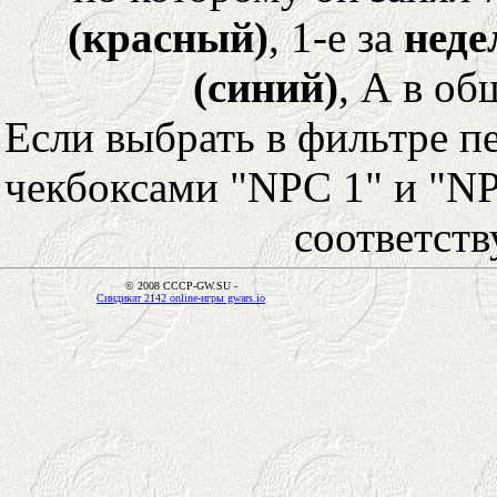
(красный)
, 1-е за
неде
(синий)
, А в об
Если выбрать в фильтре 
чекбоксами "NPC 1" и "NP
соответст
© 2008 CCCP-GW.SU -
Синдикат 2142 online-игры gwars.io