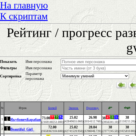
На главную
К скриптам
Рейтинг / прогресс ра
g
Показать
Имя персонажа
Фильтры
Имя персонажа
Параметр
Сортировка
персонажа
№
Игрок
Боевой
Эконом.
Производ.
25.02
26.98
38
73.00
38
ЯкубовичБарабан
1
(42849655.060)
(1014112.760)
(1110211.20)
(2169140251.000)
(3956341.10)
72.00
25.02
28.04
38
38
Beautiful_Girl_
2
(1658362104.600)
(42741520.950)
(1296046.720)
(2377245.50)
(1025810.80)