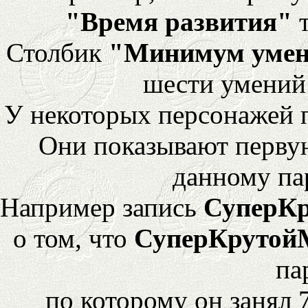
"Время развития"
т
Столбик
"Минимум уме
шести умений
У некоторых персонажей 
Они показывают перву
данному па
Например запись
СуперК
о том, что
СуперКрутой
па
по которому он занял 