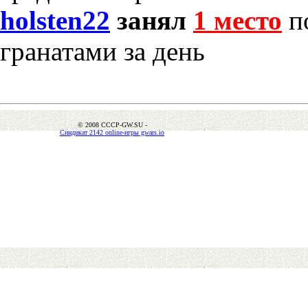
holsten22
занял
1 место
по
гранатами за день
© 2008 CCCP-GW.SU -
Синдикат 2142 online-игры gwars.io