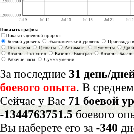
1220000000
1200000000
Jul 9
Jul 12
Jul 15
Jul 18
Jul 21
Jul 2
Показать график:
Показать дневной прирост
Боевой уровень
Экономический уровень
Производст
Пистолеты
Гранаты
Автоматы
Пулеметы
Дроб
Казино - Потратил
Казино - Выиграл
Казино - Баланс
Рабочие часы
Сумма умений
За последние
31 день/дне
боевого опыта
. В средне
Сейчас у Вас
71 боевой у
-1344763751.5
боевого оп
Вы наберете его за
-340
дн