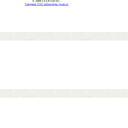
© 2008 CCCP-GW.SU -
Синдикат 2142 online-игры gwars.io