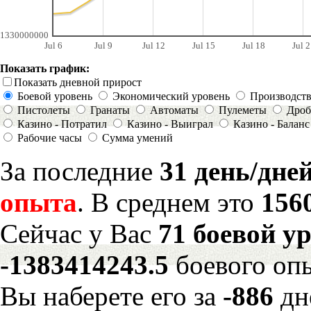
1330000000
Jul 6
Jul 9
Jul 12
Jul 15
Jul 18
Jul 2
Показать график:
Показать дневной прирост
Боевой уровень
Экономический уровень
Производст
Пистолеты
Гранаты
Автоматы
Пулеметы
Дроб
Казино - Потратил
Казино - Выиграл
Казино - Баланс
Рабочие часы
Сумма умений
За последние
31 день/дне
опыта
. В среднем это
156
Сейчас у Вас
71 боевой у
-1383414243.5
боевого оп
Вы наберете его за
-886
дн