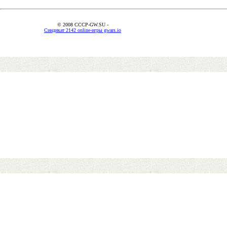
© 2008 CCCP-GW.SU -
Синдикат 2142 online-игры gwars.io