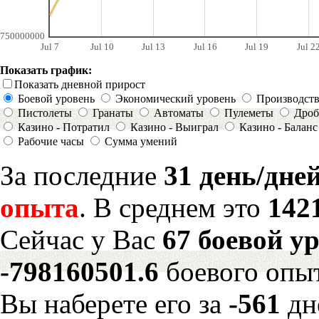
750000000
Jul 7
Jul 10
Jul 13
Jul 16
Jul 19
Jul 2
Показать график:
Показать дневной прирост
Боевой уровень
Экономический уровень
Производст
Пистолеты
Гранаты
Автоматы
Пулеметы
Дроб
Казино - Потратил
Казино - Выиграл
Казино - Баланс
Рабочие часы
Сумма умений
За последние
31 день/дне
опыта
. В среднем это
142
Сейчас у Вас
67 боевой у
-798160501.6
боевого опы
Вы наберете его за
-561
дн