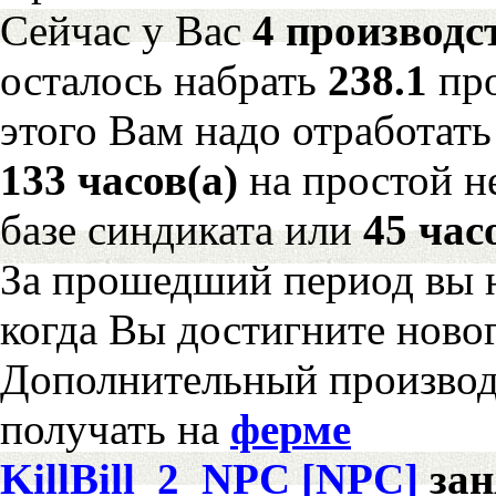
Сейчас у Вас
4 производс
осталось набрать
238.1
пр
этого Вам надо отработать
133 часов(а)
на простой 
базе синдиката или
45 час
За прошедший период вы н
когда Вы достигните новог
Дополнительный произво
получать на
ферме
KillBill_2_NPC [NPC]
за