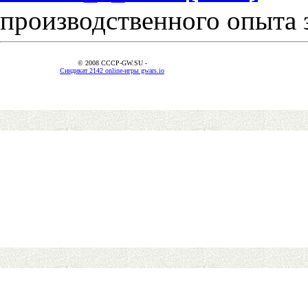
производственного опыта 
© 2008 CCCP-GW.SU -
Синдикат 2142 online-игры gwars.io