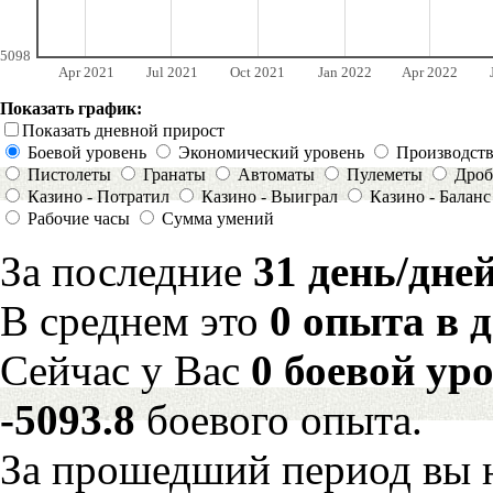
5098
Apr 2021
Jul 2021
Oct 2021
Jan 2022
Apr 2022
Показать график:
Показать дневной прирост
Боевой уровень
Экономический уровень
Производст
Пистолеты
Гранаты
Автоматы
Пулеметы
Дроб
Казино - Потратил
Казино - Выиграл
Казино - Баланс
Рабочие часы
Сумма умений
За последние
31 день/дне
В среднем это
0 опыта в 
Сейчас у Вас
0 боевой ур
-5093.8
боевого опыта.
За прошедший период вы н