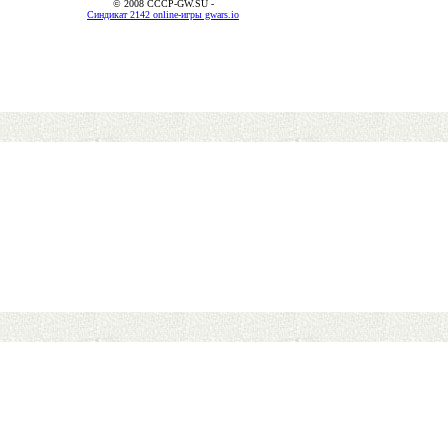
© 2008 CCCP-GW.SU -
Синдикат 2142 online-игры gwars.io