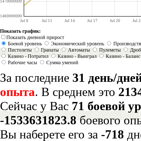
1470000000
1460000000
Jul 8
Jul 11
Jul 14
Jul 17
Jul 20
Jul 2
Показать график:
Показать дневной прирост
Боевой уровень
Экономический уровень
Производст
Пистолеты
Гранаты
Автоматы
Пулеметы
Дроб
Казино - Потратил
Казино - Выиграл
Казино - Баланс
Рабочие часы
Сумма умений
За последние
31 день/дне
опыта
. В среднем это
213
Сейчас у Вас
71 боевой у
-1533631823.8
боевого оп
Вы наберете его за
-718
дн