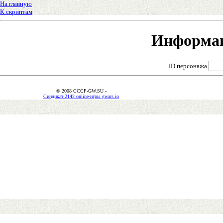
На главную
К скриптам
Информац
ID персонажа
© 2008 CCCP-GW.SU -
Синдикат 2142 online-игры gwars.io