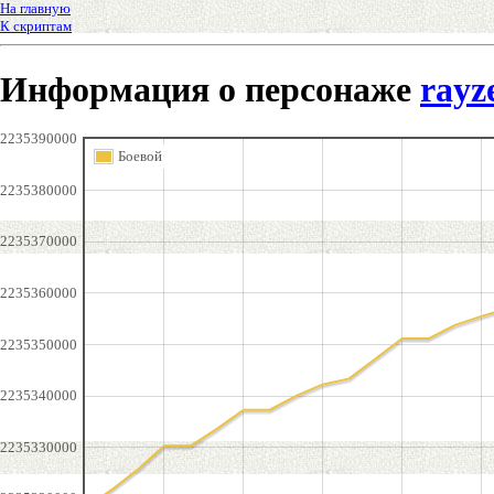
На главную
К скриптам
Информация о персонаже
rayz
2235390000
Боевой
2235380000
2235370000
2235360000
2235350000
2235340000
2235330000