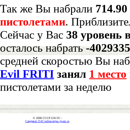
Так же Вы набрали
714.90
пистолетами
. Приблизите
Сейчас у Вас
38 уровень 
осталось набрать
-402933
средней скоростью Вы наб
Evil FRITI
занял
1 место
пистолетами за неделю
© 2008 CCCP-GW.SU -
Синдикат 2142 online-игры gwars.io