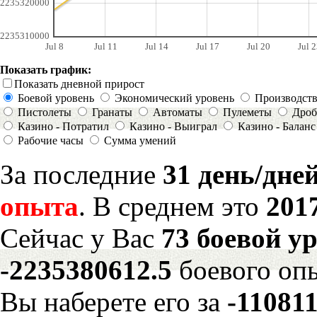
2235320000
2235310000
Jul 8
Jul 11
Jul 14
Jul 17
Jul 20
Jul 2
Показать график:
Показать дневной прирост
Боевой уровень
Экономический уровень
Производст
Пистолеты
Гранаты
Автоматы
Пулеметы
Дроб
Казино - Потратил
Казино - Выиграл
Казино - Баланс
Рабочие часы
Сумма умений
За последние
31 день/дне
опыта
. В среднем это
201
Сейчас у Вас
73 боевой у
-2235380612.5
боевого оп
Вы наберете его за
-11081