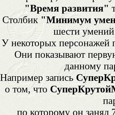
"Время развития"
т
Столбик
"Минимум уме
шести умений
У некоторых персонажей 
Они показывают перву
данному па
Например запись
СуперК
о том, что
СуперКрутой
па
по которому он занял 