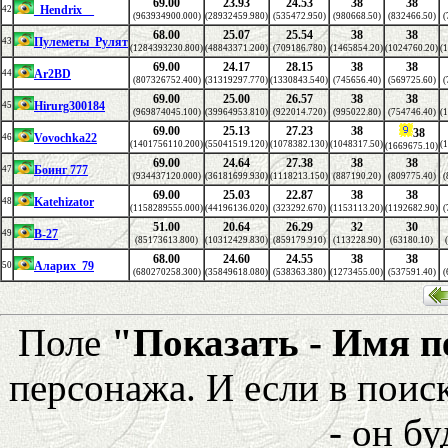
69.00
23.93
24.53
38
38
_Hendrix__
42
(963934900.000)
(28932459.980)
(535472.950)
(980668.50)
(832466.50)
(
68.00
25.07
25.54
38
38
Пулеметы_Рулят
43
(1284393230.800)
(48843371.200)
(709186.780)
(1465854.20)
(1024760.20)
(
69.00
24.17
28.15
38
38
Ar2BD
44
(807326752.400)
(31319297.770)
(1330843.540)
(745656.40)
(569725.60)
(
69.00
25.00
26.57
38
38
Hirurg300184
45
(969874045.100)
(39964953.810)
(922014.720)
(995022.80)
(754746.40)
(
69.00
25.13
27.23
38
38
Vovochka22
46
(1401756110.200)
(55041519.120)
(1078382.130)
(1048317.50)
(
(1669675.10)
69.00
24.64
27.38
38
38
Боинг 777
47
(934437120.000)
(36181699.930)
(1118213.150)
(887190.20)
(809775.40)
(
69.00
25.03
22.87
38
38
Katehizator
48
(1158289555.000)
(44196136.020)
(323292.670)
(1153113.20)
(1192682.90)
(
51.00
20.64
26.29
32
30
B-27
49
(85173613.800)
(10312429.830)
(859179.910)
(113228.90)
(63180.10)
68.00
24.60
24.55
38
38
Аларих_79
50
(680270258.300)
(35849618.080)
(538363.380)
(1273455.00)
(537591.40)
(
Поле
"Показать - Имя 
персонажа. И если в поис
- он бу