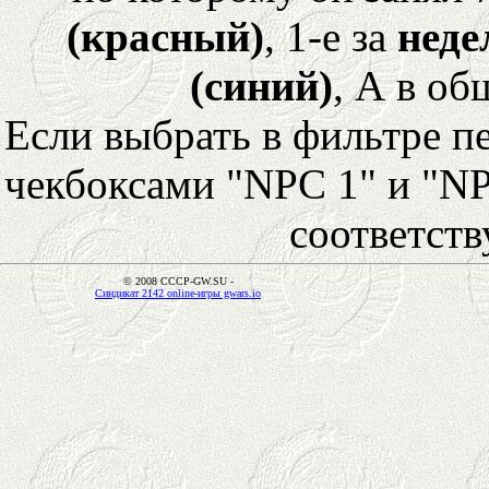
(красный)
, 1-е за
неде
(синий)
, А в об
Если выбрать в фильтре 
чекбоксами "NPC 1" и "NP
соответст
© 2008 CCCP-GW.SU -
Синдикат 2142 online-игры gwars.io