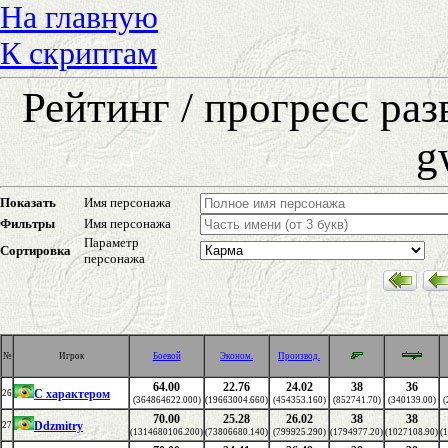
На главную
К скриптам
Рейтинг / прогресс ра
g
Показать
Имя персонажа
Фильтры
Имя персонажа
Параметр
Сортировка
персонажа
№
Игрок
Боевой
Эконом.
Производ.
64.00
22.76
24.02
38
36
С характером
26
(364864622.000)
(19663004.660)
(454353.160)
(852741.70)
(340139.00)
(
70.00
25.28
26.02
38
38
Ddzmitry
27
(1314680106.200)
(73806680.140)
(799925.290)
(1794977.20)
(1027108.90)
(