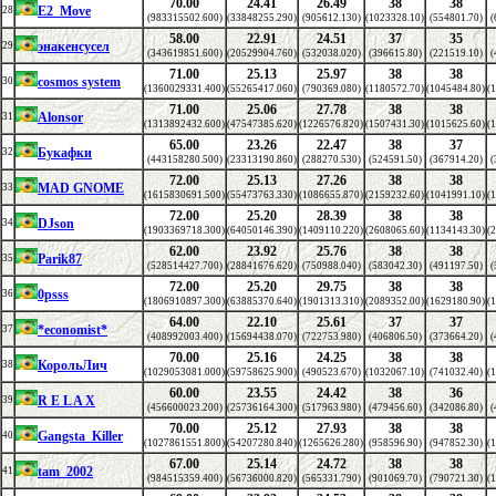
70.00
24.41
26.49
38
38
E2_Move
28
(983315502.600)
(33848255.290)
(905612.130)
(1023328.10)
(554801.70)
(
58.00
22.91
24.51
37
35
энакенсусел
29
(343619851.600)
(20529904.760)
(532038.020)
(396615.80)
(221519.10)
(
71.00
25.13
25.97
38
38
cosmos system
30
(1360029331.400)
(55265417.060)
(790369.080)
(1180572.70)
(1045484.80)
(
71.00
25.06
27.78
38
38
Alonsor
31
(1313892432.600)
(47547385.620)
(1226576.820)
(1507431.30)
(1015625.60)
(
65.00
23.26
22.47
38
37
Букафки
32
(443158280.500)
(23313190.860)
(288270.530)
(524591.50)
(367914.20)
(
72.00
25.13
27.26
38
38
MAD GNOME
33
(1615830691.500)
(55473763.330)
(1086655.870)
(2159232.60)
(1041991.10)
(
72.00
25.20
28.39
38
38
DJson
34
(1903369718.300)
(64050146.390)
(1409110.220)
(2608065.60)
(1134143.30)
(
62.00
23.92
25.76
38
38
Parik87
35
(528514427.700)
(28841676.620)
(750988.040)
(583042.30)
(491197.50)
(
72.00
25.20
29.75
38
38
0psss
36
(1806910897.300)
(63885370.640)
(1901313.310)
(2089352.00)
(1629180.90)
(
64.00
22.10
25.61
37
37
*economist*
37
(408992003.400)
(15694438.070)
(722753.980)
(406806.50)
(373664.20)
(
70.00
25.16
24.25
38
38
КорольЛич
38
(1029053081.000)
(59758625.900)
(490523.670)
(1032067.10)
(741032.40)
(
60.00
23.55
24.42
38
36
R E L A X
39
(456600023.200)
(25736164.300)
(517963.980)
(479456.60)
(342086.80)
(
70.00
25.12
27.93
38
38
Gangsta_Killer
40
(1027861551.800)
(54207280.840)
(1265626.280)
(958596.90)
(947852.30)
(
67.00
25.14
24.72
38
38
tam_2002
41
(984515359.400)
(56736000.820)
(565331.790)
(901069.70)
(790721.30)
(