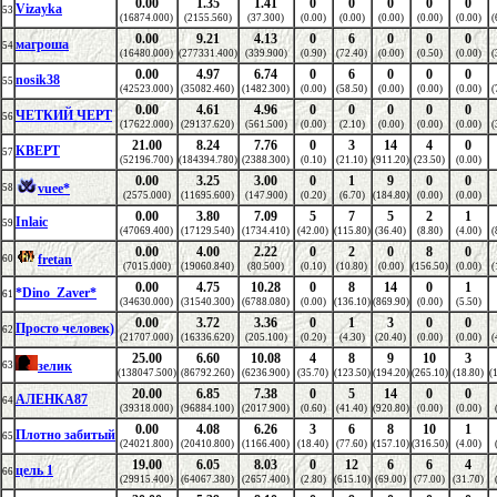
0.00
1.35
1.41
0
0
0
0
0
Vizayka
53
(16874.000)
(2155.560)
(37.300)
(0.00)
(0.00)
(0.00)
(0.00)
(0.00)
(
0.00
9.21
4.13
0
6
0
0
0
магроша
54
(16480.000)
(277331.400)
(339.900)
(0.90)
(72.40)
(0.00)
(0.50)
(0.00)
(
0.00
4.97
6.74
0
6
0
0
0
nosik38
55
(42523.000)
(35082.460)
(1482.300)
(0.00)
(58.50)
(0.00)
(0.00)
(0.00)
(
0.00
4.61
4.96
0
0
0
0
0
ЧЕТКИЙ ЧЕРТ
56
(17622.000)
(29137.620)
(561.500)
(0.00)
(2.10)
(0.00)
(0.00)
(0.00)
(
21.00
8.24
7.76
0
3
14
4
0
КВЕРТ
57
(52196.700)
(184394.780)
(2388.300)
(0.10)
(21.10)
(911.20)
(23.50)
(0.00)
0.00
3.25
3.00
0
1
9
0
0
vuee*
58
(2575.000)
(11695.600)
(147.900)
(0.20)
(6.70)
(184.80)
(0.00)
(0.00)
0.00
3.80
7.09
5
7
5
2
1
Inlaic
59
(47069.400)
(17129.540)
(1734.410)
(42.00)
(115.80)
(36.40)
(8.80)
(4.00)
(
0.00
4.00
2.22
0
2
0
8
0
fretan
60
(7015.000)
(19060.840)
(80.500)
(0.10)
(10.80)
(0.00)
(156.50)
(0.00)
(
0.00
4.75
10.28
0
8
14
0
1
*Dino_Zaver*
61
(34630.000)
(31540.300)
(6788.080)
(0.00)
(136.10)
(869.90)
(0.00)
(5.50)
0.00
3.72
3.36
0
1
3
0
0
Просто человек)
62
(21707.000)
(16336.620)
(205.100)
(0.20)
(4.30)
(20.40)
(0.00)
(0.00)
(
25.00
6.60
10.08
4
8
9
10
3
зелик
63
(138047.500)
(86792.260)
(6236.900)
(35.70)
(123.50)
(194.20)
(265.10)
(18.80)
(
20.00
6.85
7.38
0
5
14
0
0
АЛЕНКА87
64
(39318.000)
(96884.100)
(2017.900)
(0.60)
(41.40)
(920.80)
(0.00)
(0.00)
0.00
4.08
6.26
3
6
8
10
1
Плотно забитый
65
(24021.800)
(20410.800)
(1166.400)
(18.40)
(77.60)
(157.10)
(316.50)
(4.00)
19.00
6.05
8.03
0
12
6
6
4
цель 1
66
(29915.400)
(64067.380)
(2657.400)
(2.80)
(615.10)
(69.00)
(77.00)
(31.70)