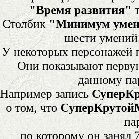
"Время развития"
т
Столбик
"Минимум уме
шести умений
У некоторых персонажей 
Они показывают перву
данному па
Например запись
СуперК
о том, что
СуперКрутой
па
по которому он занял 