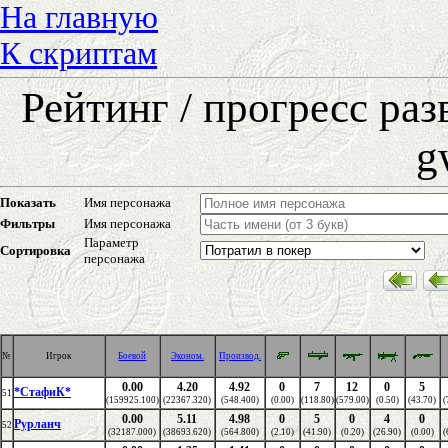
На главную
К скриптам
Рейтинг / прогресс ра
g
Показать
Имя персонажа
Фильтры
Имя персонажа
Параметр
Сортировка
персонажа
№
Игрок
Боевой
Эконом.
Производ.
0.00
4.20
4.92
0
7
12
0
5
*СтафиК*
51
(159925.100)
(22367.320)
(548.400)
(0.00)
(118.80)
(579.00)
(0.50)
(43.70)
(
0.00
5.11
4.98
0
5
0
4
0
Рурланч
52
(32187.000)
(38693.620)
(564.800)
(2.10)
(41.90)
(0.20)
(26.90)
(0.00)
(