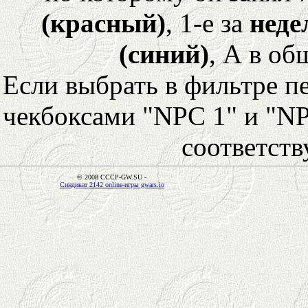
(красный)
, 1-е за
неде
(синий)
, А в об
Если выбрать в фильтре 
чекбоксами "NPC 1" и "NP
соответст
© 2008 CCCP-GW.SU -
Синдикат 2142 online-игры gwars.io