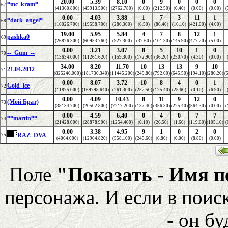
20.00
5.39
8.10
0
9
0
0
0
*mc_kram*
67
(41360.800)
(45913.500)
(2762.780)
(0.00)
(212.50)
(0.40)
(0.00)
(0.00)
(
0.00
4.03
3.88
1
7
3
11
1
*dark_angel*
68
(16026.700)
(19558.700)
(286.300)
(6.50)
(86.40)
(16.10)
(421.00)
(4.00)
19.00
5.95
5.84
4
7
8
12
1
pashka0
69
(26826.300)
(60953.760)
(927.300)
(32.60)
(101.30)
(145.90)
(477.20)
(5.00)
0.00
3.21
3.07
8
5
10
1
0
--_Gum_--
70
(13634.000)
(11261.620)
(159.300)
(172.90)
(36.20)
(250.70)
(4.30)
(0.00)
34.00
8.20
11.70
10
13
13
9
10
21.04.2012
71
(825246.000)
(181730.340)
(11445.200)
(249.80)
(792.60)
(645.50)
(194.10)
(280.20)
(
0.00
8.07
3.72
10
8
4
0
1
Gold_ice
72
(11875.000)
(169798.640)
(261.300)
(252.50)
(125.40)
(25.60)
(0.10)
(6.90)
0.00
4.09
10.43
8
11
9
12
0
(Мой Брат)
73
(38134.700)
(20502.800)
(7217.200)
(137.40)
(356.30)
(225.40)
(564.30)
(0.00)
(
0.00
4.59
6.40
0
4
0
7
7
**martin**
74
(21428.000)
(28878.900)
(1254.400)
(0.10)
(26.50)
(1.60)
(119.60)
(105.10)
(
0.00
3.38
4.95
9
1
0
2
0
RAZ_DVA
75
(4064.000)
(12964.820)
(558.100)
(245.60)
(6.80)
(0.00)
(8.80)
(0.00)
Поле
"Показать - Имя 
персонажа. И если в поис
- он бу