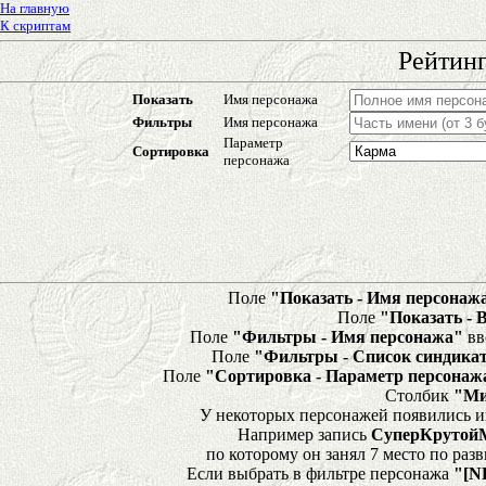
На главную
К скриптам
Рейтинг
Показать
Имя персонажа
Фильтры
Имя персонажа
Параметр
Сортировка
персонажа
Поле
"Показать - Имя персонаж
Поле
"Показать - 
Поле
"Фильтры - Имя персонажа"
вв
Поле
"Фильтры - Список синдика
Поле
"Сортировка - Параметр персонаж
Столбик
"Ми
У некоторых персонажей появились и
Например запись
СуперКрутой
по которому он занял 7 место по ра
Если выбрать в фильтре персонажа
"[N