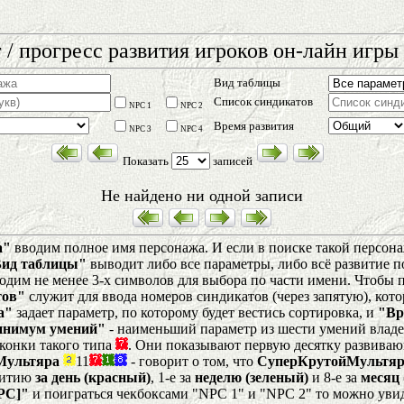
 / прогресс развития игроков он-лайн игры 
Вид таблицы
Список синдикатов
NPC 1
NPC 2
Время развития
NPC 3
NPC 4
Показать
записей
Не найдено ни одной записи
а"
вводим полное имя персонажа. И если в поиске такой персонаж
Вид таблицы"
выводит либо все параметры, либо всё развитие п
одим не менее 3-х символов для выбора по части имени. Чтобы по
тов"
служит для ввода номеров синдикатов (через запятую), кот
а"
задает параметр, по которому будет вестись сортировка, и
"Вр
нимум умений"
- наименьший параметр из шести умений влад
конки такого типа
. Они показывают первую десятку развиваю
Мультяра
11
- говорит о том, что
СуперКрутойМультяр
звитию
за день (красный)
, 1-е за
неделю (зеленый)
и 8-е за
месяц 
PC]"
и поиграться чекбоксами "NPC 1" и "NPC 2" то можно уви