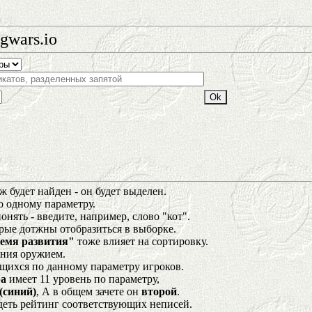
gwars.io
 будет найден - он будет выделен.
о одному параметру.
нять - введите, например, слово "кот".
орые дотжны отобразиться в выборке.
емя развития"
тоже влияет на сортировку.
ения оружием.
щихся по данному параметру игроков.
а
имеет 11 уровень по параметру,
(синий)
, А в общем зачете он
второй
.
деть рейтинг соответствующих неписей.