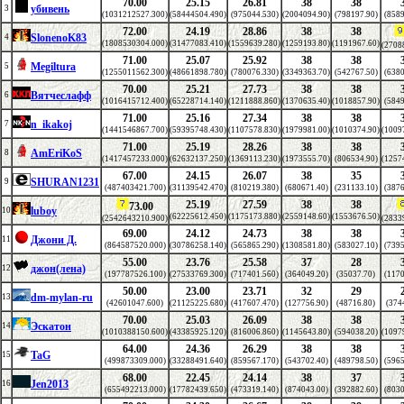
70.00
25.15
26.81
38
38
убивень
3
(1031212527.300)
(58444504.490)
(975044.530)
(2004094.90)
(798197.90)
(8589
72.00
24.19
28.86
38
38
SlonenoK83
4
(1808530304.000)
(31477083.410)
(1559639.280)
(1259193.80)
(1191967.60)
(2708
71.00
25.07
25.92
38
38
Megiltura
5
(1255011562.300)
(48661898.780)
(780076.330)
(3349363.70)
(542767.50)
(6380
70.00
25.21
27.73
38
38
Вятчеслафф
6
(1016415712.400)
(65228714.140)
(1211888.860)
(1370635.40)
(1018857.90)
(5849
71.00
25.16
27.34
38
38
n_ikakoj
7
(1441546867.700)
(59395748.430)
(1107578.830)
(1979981.00)
(1010374.90)
(1009
71.00
25.19
28.26
38
38
AmEriKoS
8
(1417457233.000)
(62632137.250)
(1369113.230)
(1973555.70)
(806534.90)
(1257
67.00
24.15
26.07
38
35
SHURAN1231
9
(487403421.700)
(31139542.470)
(810219.380)
(680671.40)
(231133.10)
(3876
25.19
27.59
38
38
73.00
luboy
10
(62225612.450)
(1175173.880)
(2559148.60)
(1553676.50)
(2542643210.900)
(2833
69.00
24.12
24.73
38
38
Джони Д.
11
(864587520.000)
(30786258.140)
(565865.290)
(1308581.80)
(583027.10)
(7395
55.00
23.76
25.58
37
28
джон(лена)
12
(197787526.100)
(27533769.300)
(717401.560)
(364049.20)
(35037.70)
(1170
50.00
23.00
23.71
32
29
dm-mylan-ru
13
(42601047.600)
(21125225.680)
(417607.470)
(127756.90)
(48716.80)
(374
70.00
25.03
26.09
38
38
Эскатон
14
(1010388150.600)
(43385925.120)
(816006.860)
(1145643.80)
(594038.20)
(1097
64.00
24.36
26.29
38
38
TaG
15
(499873309.000)
(33288491.640)
(859567.170)
(543702.40)
(489798.50)
(5965
68.00
22.45
24.14
38
37
Jen2013
16
(655492213.000)
(17782439.650)
(473319.140)
(874043.00)
(392882.60)
(8030