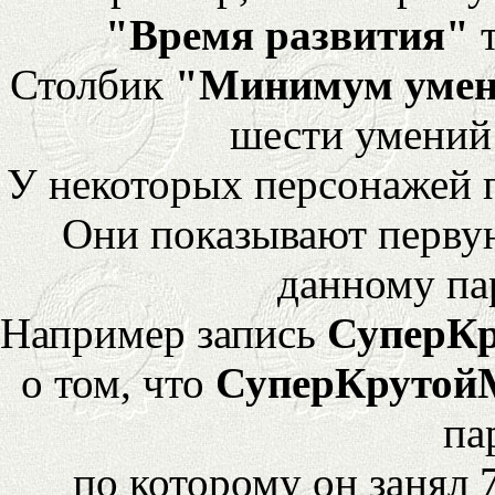
"Время развития"
т
Столбик
"Минимум уме
шести умений
У некоторых персонажей 
Они показывают перву
данному па
Например запись
СуперК
о том, что
СуперКрутой
па
по которому он занял 