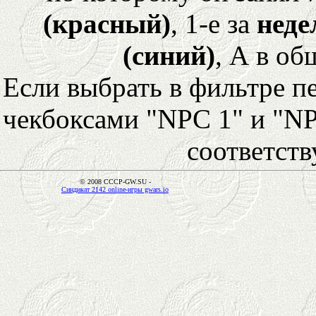
(красный)
, 1-е за
неде
(синий)
, А в об
Если выбрать в фильтре 
чекбоксами "NPC 1" и "NP
соответст
© 2008 CCCP-GW.SU -
Синдикат 2142 online-игры gwars.io