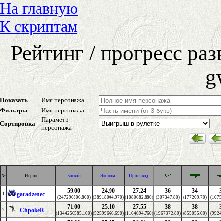
На главную
К скриптам
Рейтинг / прогресс ра
g
Показать
Имя персонажа
Фильтры
Имя персонажа
Параметр
Сортировка
персонажа
№
Игрок
Боевой
Эконом.
Производ.
59.00
24.90
27.24
36
34
garadzenec
1
(247296306.800)
(38918004.970)
(1080682.880)
(307347.80)
(177209.70)
(1075
71.00
25.10
27.55
38
38
_ChpokeR_
2
(1344256585.100)
(52599666.690)
(1164694.760)
(1967372.80)
(855055.00)
(9924