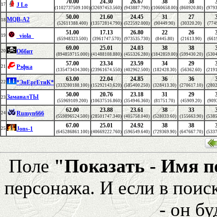
70.00
24.30
26.67
38
38
J Lo
17
(1102737509.100)
(32697453.560)
(943887.790)
(1060658.00)
(860920.80)
(9793
50.00
21.60
24.45
31
27
MQB-A2
18
(52611388.400)
(13572814.790)
(522592.000)
(90449.90)
(30320.20)
(774
51.00
17.13
26.80
22
26
_viola_
19
(65948323.500)
(3961747.570)
(973535.730)
(8445.80)
(21613.90)
(661
69.00
25.01
24.03
38
38
Оббит
20
(894859715.000)
(41488108.880)
(455326.280)
(1842859.00)
(599430.20)
(5304
57.00
23.34
23.59
34
29
Рэфка
21
(135473434.300)
(23961674.550)
(402962.500)
(182428.30)
(56362.60)
(2191
63.00
22.04
24.85
36
36
*ЭнЕргЕтиК*
22
(333280188.100)
(15292143.620)
(585400.250)
(328413.30)
(270617.10)
(2802
50.00
20.76
23.18
31
29
ЗаманалТЫ
23
(55969109.200)
(10637516.860)
(354946.360)
(81751.70)
(45909.20)
(909
62.00
23.88
23.61
38
33
Rumyn666
24
(559896524.500)
(28501747.340)
(405758.040)
(528033.60)
(155663.90)
(5385
67.00
25.01
24.92
38
38
Jons-1
25
(645286861.100)
(40669222.760)
(596549.640)
(729369.90)
(647667.70)
(5337
Поле
"Показать - Имя 
персонажа. И если в поис
- он бу