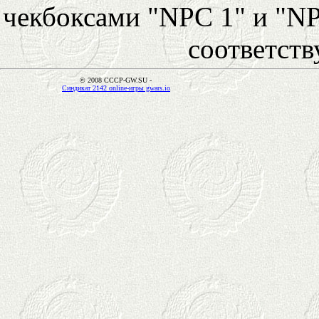
чекбоксами "NPC 1" и "NP
соответст
© 2008 CCCP-GW.SU -
Синдикат 2142 online-игры gwars.io