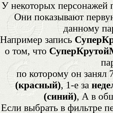
У некоторых персонажей 
Они показывают перву
данному па
Например запись
СуперК
о том, что
СуперКрутой
па
по которому он занял 
(красный)
, 1-е за
неде
(синий)
, А в об
Если выбрать в фильтре 