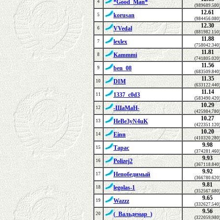
*Good_Man*
4
(989689.500
12.61
korusan
5
(984456.080
12.30
VVedal
6
(881982.150
11.88
lexlex
7
(758042.340
11.81
Kammmi
8
(741805.020
11.56
ben_08
9
(683509.840
11.35
DIM
10
(633122.440
11.14
1337_c0d3
11
(583490.420
10.29
-ШаМаН-
12
(425984.780
10.27
HeBe3yN4uK
13
(422351.120
10.20
Einn
14
(410320.280
9.98
Тарас
15
(374281.460
9.93
Polizej2
16
(367118.840
9.92
Непобедимый
17
(366780.620
9.81
legolas-1
18
(352567.680
9.65
Wazzz
19
(332627.540
9.56
(_Вальдемар_)
20
(322059.980