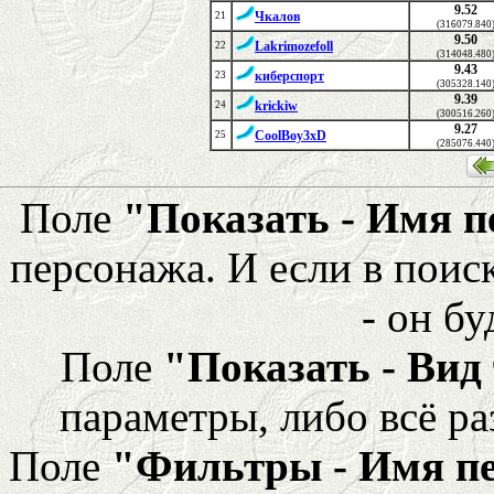
9.52
Чкалов
21
(316079.840
9.50
Lakrimozefoll
22
(314048.480
9.43
киберспорт
23
(305328.140
9.39
krickiw
24
(300516.260
9.27
CoolBoy3xD
25
(285076.440
Поле
"Показать - Имя 
персонажа. И если в поис
- он бу
Поле
"Показать - Вид
параметры, либо всё ра
Поле
"Фильтры - Имя п