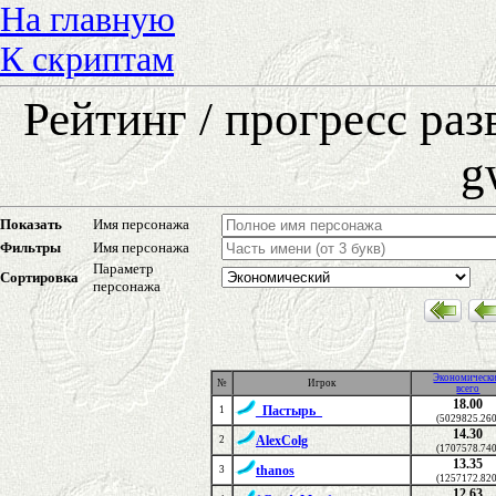
На главную
К скриптам
Рейтинг / прогресс ра
g
Показать
Имя персонажа
Фильтры
Имя персонажа
Параметр
Сортировка
персонажа
Экономическ
№
Игрок
всего
18.00
_Пастырь_
1
(5029825.260
14.30
AlexColg
2
(1707578.740
13.35
thanos
3
(1257172.820
12.63