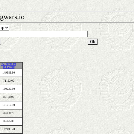
gwars.io
Ум. пистолет
за 1 месяц
149389.60
71192.00
130230.90
80158.90
191717.50
37350.70
32475.30
167435.20