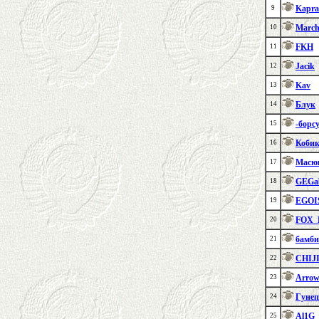
Kapr
9
March
10
FKH
11
Jacik
12
Kav
13
Блук
14
-борс
15
Коби
16
Масю
17
GEGa
18
EGOI
19
FOX
20
бамб
21
CHIJ
22
Arro
23
Гунеп
24
Al1G
25