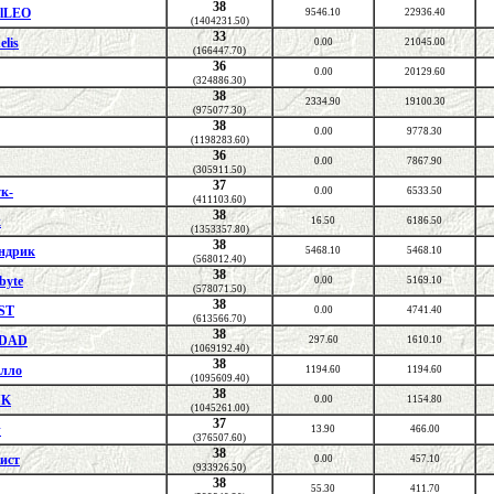
38
alLEO
9546.10
22936.40
(1404231.50)
33
elis
0.00
21045.00
(166447.70)
36
0.00
20129.60
(324886.30)
38
2334.90
19100.30
(975077.30)
38
0.00
9778.30
(1198283.60)
36
0.00
7867.90
(305911.50)
37
ук-
0.00
6533.50
(411103.60)
38
к
16.50
6186.50
(1353357.80)
38
ндрик
5468.10
5468.10
(568012.40)
38
byte
0.00
5169.10
(578071.50)
38
ST
0.00
4741.40
(613566.70)
38
_DAD
297.60
1610.10
(1069192.40)
38
илло
1194.60
1194.60
(1095609.40)
38
IK
0.00
1154.80
(1045261.00)
37
w
13.90
466.00
(376507.60)
38
ист
0.00
457.10
(933926.50)
38
55.30
411.70