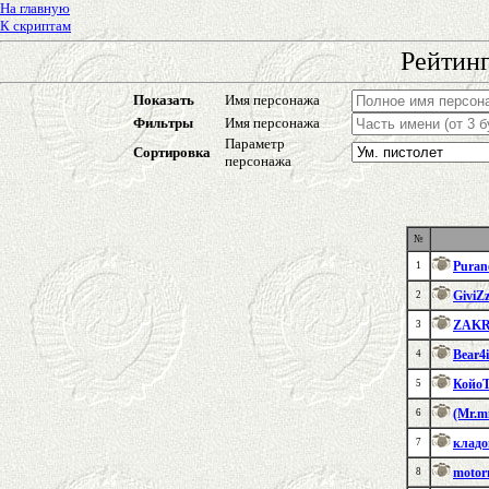
На главную
К скриптам
Рейтинг
Показать
Имя персонажа
Фильтры
Имя персонажа
Параметр
Сортировка
персонажа
№
Puran
1
GiviZ
2
ZAKR
3
Bear4
4
КойоТ
5
(Mr.mi
6
кладо
7
motor
8