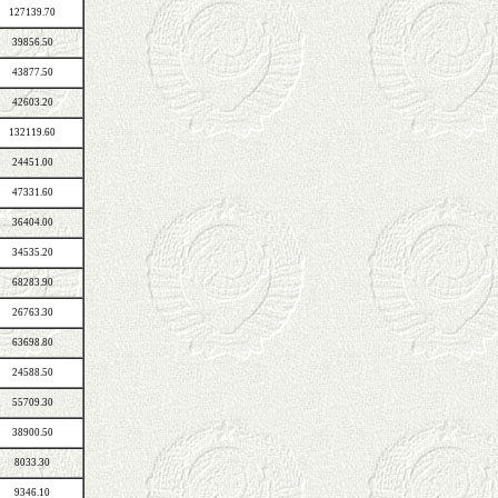
127139.70
39856.50
43877.50
42603.20
132119.60
24451.00
47331.60
36404.00
34535.20
68283.90
26763.30
63698.80
24588.50
55709.30
38900.50
8033.30
9346.10