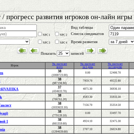
 / прогресс развития игроков он-лайн игры 
Вид таблицы
Список синдикатов
NPC 1
NPC 2
Время развития
NPC 3
NPC 4
Показать
записей
Ум. пистолет
Ум. пистолет
Ум. пистолет
Игрок
всего
за 1 день
за 1 неделю
38
en
0.00
52406.70
(1008723.00)
38
z
7959.70
49222.80
(987198.90)
37
6IVAIIIKA
4875.30
36936.10
(434633.70)
38
ik
4583.30
35933.30
(706761.20)
38
аксист
7156.70
35354.50
(1033633.10)
38
yagi)
0.00
33497.70
(779139.10)
38
вой 1
4924.10
32475.30
(661359.60)
38
mia
2707.10
26024.80
(1284639.60)