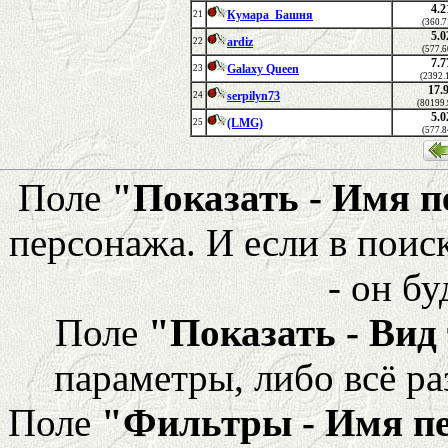
4.2
Кумара_Башня
21
(360.7
5.0
ardiz
22
(577.6
7.7
Galaxy Queen
23
(2392.
17.
serpilyn73
24
(80199
5.0
(LMG)
25
(577.8
Поле
"Показать - Имя 
персонажа. И если в поис
- он бу
Поле
"Показать - Вид
параметры, либо всё ра
Поле
"Фильтры - Имя п