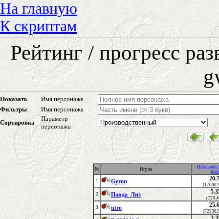
На главную
К скриптам
Рейтинг / прогресс ра
g
Показать
Имя персонажа
Фильтры
Имя персонажа
Параметр
Сортировка
персонажа
Производс
№
Игрок
всег
20.
Gyron
1
(170002
5.3
Панда_Лиз
2
(720.4
25.
utro
3
(722302
3.3