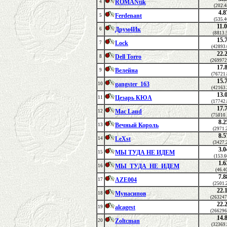
ROMANtik
4
(202.4
4.8
Ferdenant
5
(535.4
11.
Друм4Ик
6
(8813.
15.
Lock
7
(42893
22.
Dell Torro
8
(269972
17.
Велейна
9
(76721
15.
gangster_163
10
(42163
13.
Цезарь КЮА
11
(17742
17.
Mac Laud
12
(75010
8.2
Вечный Король
13
(2971.
8.5
LeXst
14
(3427.
3.0
МЫ ТУДА НЕ ИДЕМ
15
(153.6
1.6
МЫ_ТУДА_НЕ_ИДЕМ
16
(46.4
7.8
AZE004
17
(2501.
22.
Мунасипов
18
(263247
22.
alcagest
19
(266296
14.
Zoltcman
20
(32369