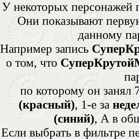
У некоторых персонажей 
Они показывают перву
данному па
Например запись
СуперК
о том, что
СуперКрутой
па
по которому он занял 
(красный)
, 1-е за
неде
(синий)
, А в об
Если выбрать в фильтре 