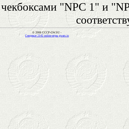
чекбоксами "NPC 1" и "NP
соответст
© 2008 CCCP-GW.SU -
Синдикат 2142 online-игры gwars.io