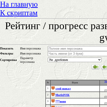
На главную
К скриптам
Рейтинг / прогресс ра
g
Показать
Имя персонажа
Фильтры
Имя персонажа
Параметр
Сортировка
персонажа
Ум
№
Игрок
злой шакал
1
(1
MorfeiNSK
2
(1
***воин
3
(1