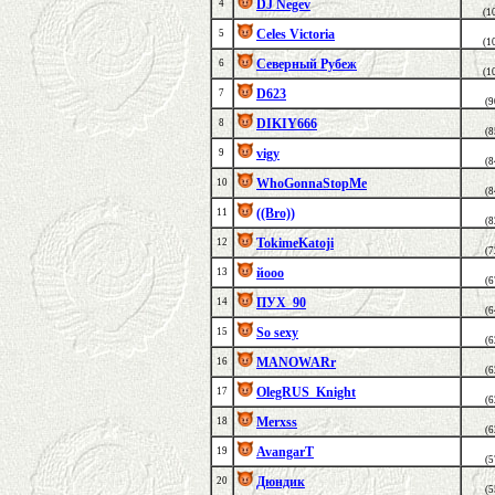
DJ Negev
4
(1
Celes Victoria
5
(1
Северный Рубеж
6
(1
D623
7
(
DIKIY666
8
(
vigy
9
(
WhoGonnaStopMe
10
(
((Bro))
11
(
TokimeKatoji
12
(
йооо
13
(
ПУХ_90
14
(
So sexy
15
(
MANOWARr
16
(
OlegRUS_Knight
17
(
Merxss
18
(
AvangarT
19
(
Дюндик
20
(