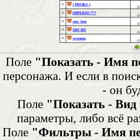
(-PROKS-)
21
(
IMPERIO 777
22
(
stas_ben
23
(
SDC365
24
(
теленок
25
(
Поле
"Показать - Имя 
персонажа. И если в поис
- он бу
Поле
"Показать - Вид
параметры, либо всё ра
Поле
"Фильтры - Имя п