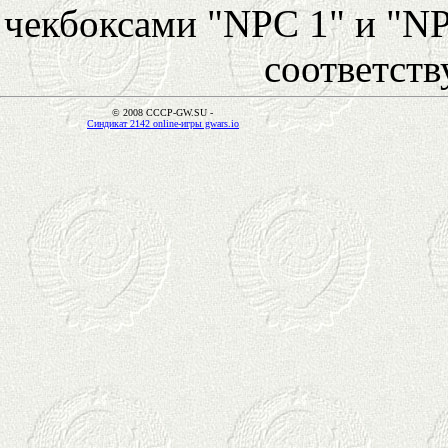
чекбоксами "NPC 1" и "NP
соответст
© 2008 CCCP-GW.SU -
Синдикат 2142 online-игры gwars.io