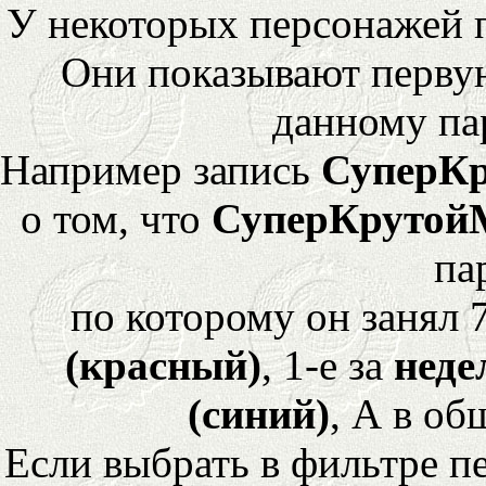
У некоторых персонажей 
Они показывают перву
данному па
Например запись
СуперК
о том, что
СуперКрутой
па
по которому он занял 
(красный)
, 1-е за
неде
(синий)
, А в об
Если выбрать в фильтре 