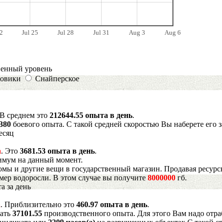
2
Jul 25
Jul 28
Jul 31
Aug 3
Aug 6
венный уровень
овики
Снайперское
 В среднем это
212644.55 опыта в день
.
2380
боевого опыта. С такой средней скоростью Вы наберете его 
есяц
а
. Это
3681.53 опыта в день
.
имум на данный момент.
мы и другие вещи в государственный магазин. Продавая ресурс
имер водоросли. В этом случае вы получите
8000000
гб.
а за день
а
. Приблизительно это
460.97 опыта в день
.
рать
37101.55
производственного опыта. Для этого Вам надо отра