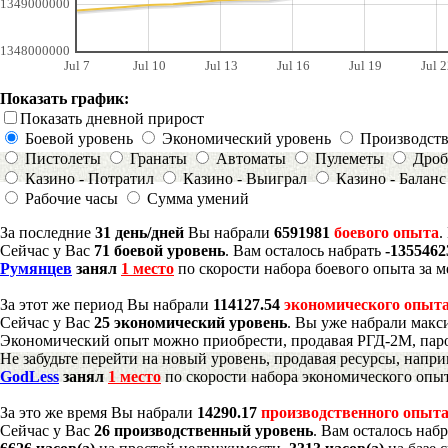
1349000000
1348000000
Jul 7
Jul 10
Jul 13
Jul 16
Jul 19
Jul 2
Показать график:
Показать дневной прирост
Боевой уровень
Экономический уровень
Производст
Пистолеты
Гранаты
Автоматы
Пулеметы
Дроб
Казино - Потратил
Казино - Выиграл
Казино - Баланс
Рабочие часы
Сумма умений
За последние
31 день/дней
Вы набрали
6591981
боевого опыта
.
Сейчас у Вас
71 боевой уровень
. Вам осталось набрать
-135546
Румянцев
занял
1 место
по скорости набора боевого опыта за м
За этот же период Вы набрали
114127.54
экономического опыт
Сейчас у Вас
25 экономический уровень
. Вы уже набрали макс
Экономический опыт можно приобрести, продавая РГД-2М, паро
Не забудьте перейти на новый уровень, продавая ресурсы, напр
GodLess
занял
1 место
по скорости набора экономического опыт
За это же время Вы набрали
14290.17
производственного опыт
Сейчас у Вас
26 производственный уровень
. Вам осталось наб