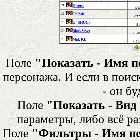
E-vgen
21
(26
ChPuK
22
(712
G--SHOCk
23
(51
BlackSever
24
(178
Mak KL
25
(121
Поле
"Показать - Имя 
персонажа. И если в поис
- он бу
Поле
"Показать - Вид
параметры, либо всё ра
Поле
"Фильтры - Имя п