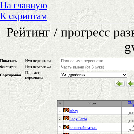
На главную
К скриптам
Рейтинг / прогресс ра
g
Показать
Имя персонажа
Фильтры
Имя персонажа
Параметр
Сортировка
персонажа
Ум. 
№
Игрок
в
luboy
1
(163
Lady Forbs
2
(150
3
планозабиватель
3
(265