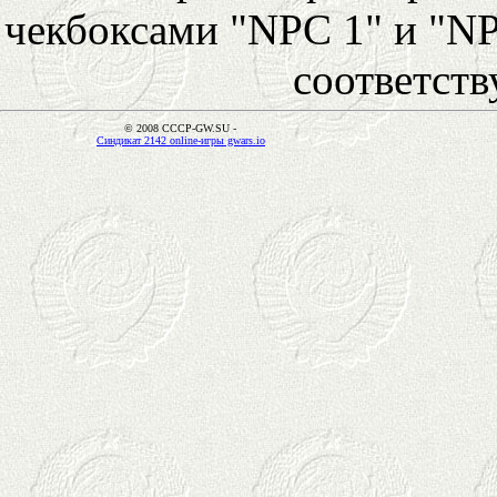
чекбоксами "NPC 1" и "NP
соответст
© 2008 CCCP-GW.SU -
Синдикат 2142 online-игры gwars.io