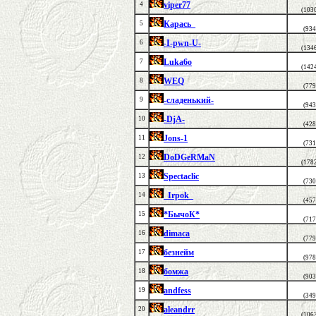
viper77
4
(103
Карась_
5
(934
-I-pwn-U-
6
(134
Luka6o
7
(142
WEQ
8
(779
-сладенький-
9
(943
-DjA-
10
(428
Jons-1
11
(731
DoDGeRMaN
12
(178
Spectaclic
13
(730
_Irpok_
14
(457
*БычоК*
15
(717
dimaca
16
(779
безнейм
17
(978
бомжа
18
(903
andfess
19
(349
aleandrr
20
(106