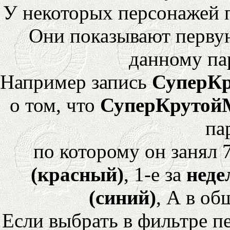
У некоторых персонажей 
Они показывают перву
данному па
Например запись
СуперК
о том, что
СуперКрутой
па
по которому он занял 
(красный)
, 1-е за
неде
(синий)
, А в об
Если выбрать в фильтре 